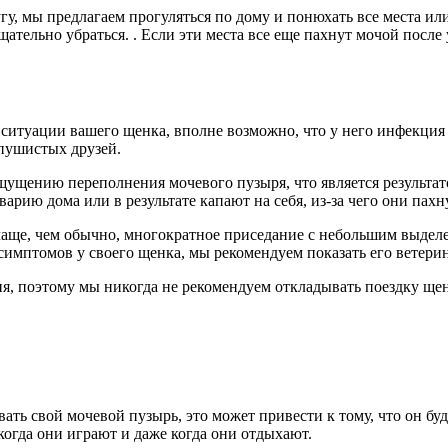
угу, мы предлагаем прогуляться по дому и понюхать все места и
тщательно убраться. . Если эти места все еще пахнут мочой после
 ситуации вашего щенка, вполне возможно, что у него инфекци
 пушистых друзей.
ущению переполнения мочевого пузыря, что является результат
рию дома или в результате капают на себя, из-за чего они пахн
е, чем обычно, многократное приседание с небольшим выделен
симптомов у своего щенка, мы рекомендуем показать его ветерин
 поэтому мы никогда не рекомендуем откладывать поездку щенк
ть свой мочевой пузырь, это может привести к тому, что он буд
когда они играют и даже когда они отдыхают.