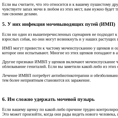
Если вы считаете, что это относится и к вашему пушистому др
чувствуете запах мочи в любом из этих мест, вам нужно будет 
там своими делами.
5. У них инфекция мочевыводящих путей (ИМП)
Если ни один из вышеперечисленных сценариев не подходит к
взрослых собак, но они могут возникнуть и у наших растущих
ИМП могут привести к частому мочеиспусканию у щенков и ощ
которое они испытывают. Многие из этих щенков попадают в ава
Другие признаки ИМВП у щенков включают мочеиспускание чащ
облизывание гениталий. Если вы заметили какой-либо из этих 
Лечение ИМВП потребует антибиотикотерапии и обезболивания,
тем более неприятным становится их заражение.
6. Им сложно удержать мочевой пузырь
Если вашему щенку по какой-либо причине трудно контролирова
Это может произойти, когда они рады видеть нового человека, 