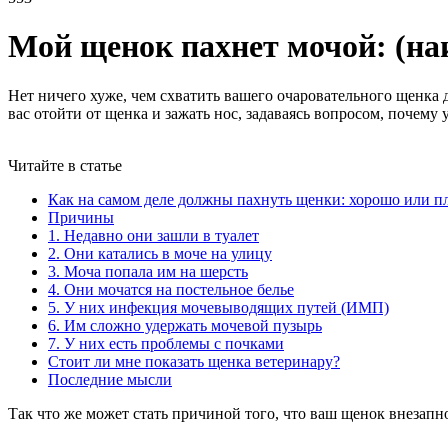
Мой щенок пахнет мочой: (на
Нет ничего хуже, чем схватить вашего очаровательного щенка д
вас отойти от щенка и зажать нос, задаваясь вопросом, почему 
Читайте в статье
Как на самом деле должны пахнуть щенки: хорошо или п
Причины
1. Недавно они зашли в туалет
2. Они катались в моче на улицу
3. Моча попала им на шерсть
4. Они мочатся на постельное белье
5. У них инфекция мочевыводящих путей (ИМП)
6. Им сложно удержать мочевой пузырь
7. У них есть проблемы с почками
Стоит ли мне показать щенка ветеринару?
Последние мысли
Так что же может стать причиной того, что ваш щенок внезапн