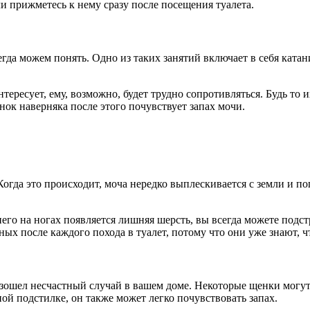
ли прижметесь к нему сразу после посещения туалета.
а можем понять. Одно из таких занятий включает в себя катание
ересует, ему, возможно, будет трудно сопротивляться. Будь то и
енок наверняка после этого почувствует запах мочи.
Когда это происходит, моча нередко выплескивается с земли и п
его на ногах появляется лишняя шерсть, вы всегда можете подст
х после каждого похода в туалет, потому что они уже знают, ч
зошел несчастный случай в вашем доме. Некоторые щенки могут д
ой подстилке, он также может легко почувствовать запах.