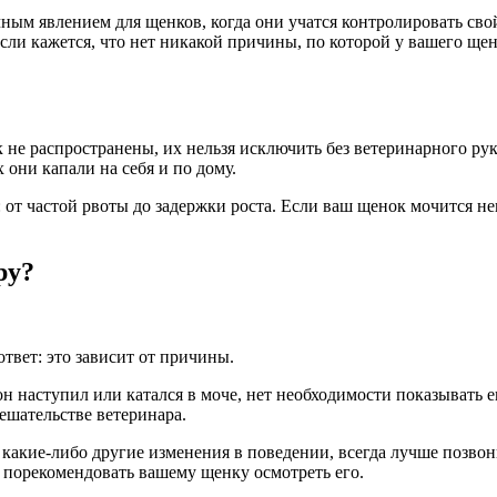
ым явлением для щенков, когда они учатся контролировать свой 
если кажется, что нет никакой причины, по которой у вашего ще
ак не распространены, их нельзя исключить без ветеринарного 
они капали на себя и по дому.
т частой рвоты до задержки роста. Если ваш щенок мочится нен
ру?
твет: это зависит от причины.
 он наступил или катался в моче, нет необходимости показывать
ешательстве ветеринара.
кие-либо другие изменения в поведении, всегда лучше позвонит
 порекомендовать вашему щенку осмотреть его.