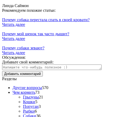
Линда Саймон
Рекомендуем похожие статьи:
Почему собака перестала спать в своей кровати?
Читать далее
Почему мой щенок так часто дышит?
Читать далее
Почему собаки зевают?
Читать далее
Обсуждения:
Добавьте свой комментарий:
Разделы
Другие вопросы
570
Чем кормить
73
Грызуны
21
Кошки
5
Попугаи
3
Рыбки
6
Собаки
36