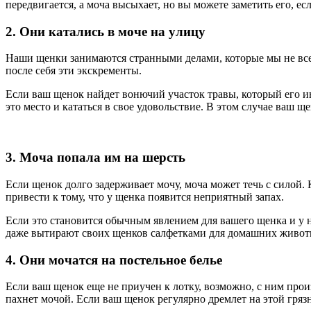
передвигается, а моча высыхает, но вы можете заметить его, ес
2. Они катались в моче на улицу
Наши щенки занимаются странными делами, которые мы не всегд
после себя эти экскременты.
Если ваш щенок найдет вонючий участок травы, который его инт
это место и кататься в свое удовольствие. В этом случае ваш щ
3. Моча попала им на шерсть
Если щенок долго задерживает мочу, моча может течь с силой. 
привести к тому, что у щенка появится неприятный запах.
Если это становится обычным явлением для вашего щенка и у н
даже вытирают своих щенков салфетками для домашних животны
4. Они мочатся на постельное белье
Если ваш щенок еще не приучен к лотку, возможно, с ним прои
пахнет мочой. Если ваш щенок регулярно дремлет на этой грязн