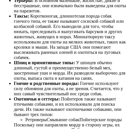
Терьеры:
В основном маленькие, жилистые, дикие и
бесстрашные, они изначально были выведены для охоты
на паразитов.
Таксы:
Коротконогая, длиннотелая порода собак
гончого типа, ее также называют сосиской собакой или
колбасной собакой. Его выводили для того, чтобы
нюхать, преследовать и выпугивать барсуков и других
животных, живущих в норах. Миниатюрную таксу
использовали для охоты на мелких животных, таких как
кролики и мыши. На западе США они помогают
выслеживать раненых оленей и охотиться на луговых
собачек.
Шпиц и примитивные типы:
У шпицев обычно
длинный, густой и преимущественно белый мех,
заостренные уши и морда. Их разводили выборочно для
охоты, выпаса скота и катания на санях.
Гончие и родственные породы:
Гончие используют
силу обоняния для охоты, а не зрения. Считается, что у
них самый чувствительный нос среди собак.
Охотничьи и сеттеры:
Пойнтеров также называют
птичьими собаками, и их использовали для поиска
дичи. Их также называют охотничьими собаками, они
бывают трех типов:
РетриверыСмывание собакПойнтерские породы
Поскольку они направляли морду в сторону игры, их