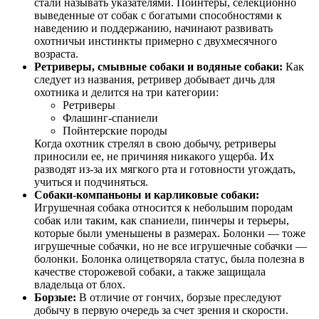
стали называть указателями. Пойнтеры, селекционно
выведенные от собак с богатыми способностями к
наведению и поддержанию, начинают развивать
охотничьи инстинкты примерно с двухмесячного
возраста.
Ретриверы, смывные собаки и водяные собаки:
Как
следует из названия, ретривер добывает дичь для
охотника и делится на три категории:
Ретриверы
Флашинг-спаниели
Пойнтерские породы
Когда охотник стрелял в свою добычу, ретриверы
приносили ее, не причиняя никакого ущерба. Их
разводят из-за их мягкого рта и готовности угождать,
учиться и подчиняться.
Собаки-компаньоны и карликовые собаки:
Игрушечная собака относится к небольшим породам
собак или таким, как спаниели, пинчеры и терьеры,
которые были уменьшены в размерах. Болонки — тоже
игрушечные собачки, но не все игрушечные собачки —
болонки. Болонка олицетворяла статус, была полезна в
качестве сторожевой собаки, а также защищала
владельца от блох.
Борзые:
В отличие от гончих, борзые преследуют
добычу в первую очередь за счет зрения и скорости.