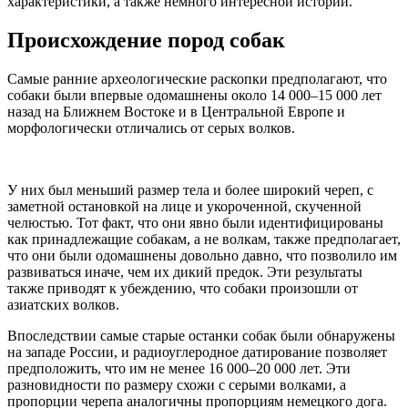
характеристики, а также немного интересной истории.
Происхождение пород собак
Самые ранние археологические раскопки предполагают, что
собаки были впервые одомашнены около 14 000–15 000 лет
назад на Ближнем Востоке и в Центральной Европе и
морфологически отличались от серых волков.
У них был меньший размер тела и более широкий череп, с
заметной остановкой на лице и укороченной, скученной
челюстью. Тот факт, что они явно были идентифицированы
как принадлежащие собакам, а не волкам, также предполагает,
что они были одомашнены довольно давно, что позволило им
развиваться иначе, чем их дикий предок. Эти результаты
также приводят к убеждению, что собаки произошли от
азиатских волков.
Впоследствии самые старые останки собак были обнаружены
на западе России, и радиоуглеродное датирование позволяет
предположить, что им не менее 16 000–20 000 лет. Эти
разновидности по размеру схожи с серыми волками, а
пропорции черепа аналогичны пропорциям немецкого дога.