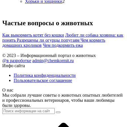
Хорьки и хищники
2
Частые вопросы о
животных
Как выкормить котят без кошки
Любит ли собака хозяина: как
понять
Разрешены ли огурцы попугаям
Чем кормить
домашних кроликов
Чем подкормить ежа
© 2023 – Информационный портал о животных
@в разроботке
admin@chemkormit.ru
Инфо сайта
Политика конфиденциальности
Пользовательское соглашение
О нас
Мы собрали лучшие советы о животных опытных любителей
и профессиональных ветеринаров, чтобы ваши любимцы
были здоровы.