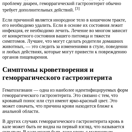
проблему диареи, геморрагический гастроэнтерит обычно
[3]
требует дополнительных действий.
Если причиной является инородное тело в кишечном тракте,
его необходимо удалить. Если в основе их состояния лежит
инфекция, ее необходимо лечить. Лечение во многом зависит
от конкретного состояния вашего питомца и тяжести
симптомов. Лучшее, что могут сделать родители домашних
животных, — это следить за изменениями в стуле, поведении
и любых действиях, которые могут привести к повреждению
органов пищеварения.
Симптомы кроветворения и
геморрагического гастроэнтерита
Гематохезиаин — одна из наиболее идентифицируемых форм
геморрагического гастроэнтерита. Это связано с тем, что
кровавый понос или стул имеют ярко-красный цвет. Это
может означать, что причина крови находится ближе к
анальной области.
В других случаях геморрагического гастроэнтерита кровь в
кале может быть не видна на первый взгляд, что называется
скрытым. В кале может быть даже кровь с малиновым