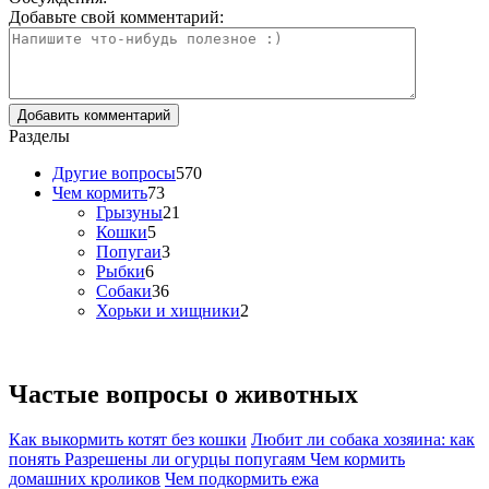
Добавьте свой комментарий:
Разделы
Другие вопросы
570
Чем кормить
73
Грызуны
21
Кошки
5
Попугаи
3
Рыбки
6
Собаки
36
Хорьки и хищники
2
Частые вопросы о
животных
Как выкормить котят без кошки
Любит ли собака хозяина: как
понять
Разрешены ли огурцы попугаям
Чем кормить
домашних кроликов
Чем подкормить ежа