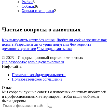
Рыбки
6
Собаки
36
Хорьки и хищники
2
Частые вопросы о
животных
Как выкормить котят без кошки
Любит ли собака хозяина: как
понять
Разрешены ли огурцы попугаям
Чем кормить
домашних кроликов
Чем подкормить ежа
© 2023 – Информационный портал о животных
@в разроботке
admin@chemkormit.ru
Инфо сайта
Политика конфиденциальности
Пользовательское соглашение
О нас
Мы собрали лучшие советы о животных опытных любителей
и профессиональных ветеринаров, чтобы ваши любимцы
были здоровы.