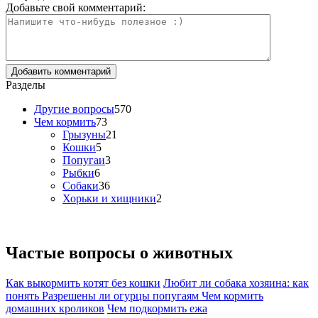
Добавьте свой комментарий:
Разделы
Другие вопросы
570
Чем кормить
73
Грызуны
21
Кошки
5
Попугаи
3
Рыбки
6
Собаки
36
Хорьки и хищники
2
Частые вопросы о
животных
Как выкормить котят без кошки
Любит ли собака хозяина: как
понять
Разрешены ли огурцы попугаям
Чем кормить
домашних кроликов
Чем подкормить ежа