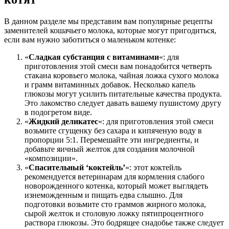
В данном разделе мы представим вам популярные рецепты
заменителей кошачьего молока, которые могут пригодиться,
если вам нужно заботиться о маленьком котенке:
«
Сладкая субстанция с витаминами
«: для
приготовления этой смеси вам понадобится четверть
стакана коровьего молока, чайная ложка сухого молока
и грамм витаминных добавок. Несколько капель
глюкозы могут усилить питательные качества продукта.
Это лакомство следует давать вашему пушистому другу
в подогретом виде.
«
Жидкий деликатес
«: для приготовления этой смеси
возьмите сгущенку без сахара и кипяченую воду в
пропорции 5:1. Перемешайте эти ингредиенты, и
добавьте яичный желток для создания молочной
«композиции».
«
Спасительный ‘коктейль’
«: этот коктейль
рекомендуется ветеринарам для кормления слабого
новорожденного котенка, который может выглядеть
изнеможденным и пищать едва слышно. Для
подготовки возьмите сто граммов жирного молока,
сырой желток и столовую ложку пятипроцентного
раствора глюкозы. Это бодрящее снадобье также следует