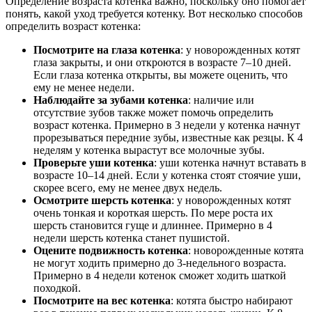
Определение возраста котенка важно, поскольку оно помогает
понять, какой уход требуется котенку. Вот несколько способов
определить возраст котенка:
Посмотрите на глаза котенка
: у новорожденных котят
глаза закрыты, и они откроются в возрасте 7–10 дней.
Если глаза котенка открыты, вы можете оценить, что
ему не менее недели.
Наблюдайте за зубами котенка
: наличие или
отсутствие зубов также может помочь определить
возраст котенка. Примерно в 3 недели у котенка начнут
прорезываться передние зубы, известные как резцы. К 4
неделям у котенка вырастут все молочные зубы.
Проверьте уши котенка
: уши котенка начнут вставать в
возрасте 10–14 дней. Если у котенка стоят стоячие уши,
скорее всего, ему не менее двух недель.
Осмотрите шерсть котенка
: у новорожденных котят
очень тонкая и короткая шерсть. По мере роста их
шерсть становится гуще и длиннее. Примерно в 4
недели шерсть котенка станет пушистой.
Оцените подвижность котенка
: новорожденные котята
не могут ходить примерно до 3-недельного возраста.
Примерно в 4 недели котенок сможет ходить шаткой
походкой.
Посмотрите на вес котенка
: котята быстро набирают