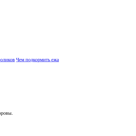
роликов
Чем подкормить ежа
оровы.