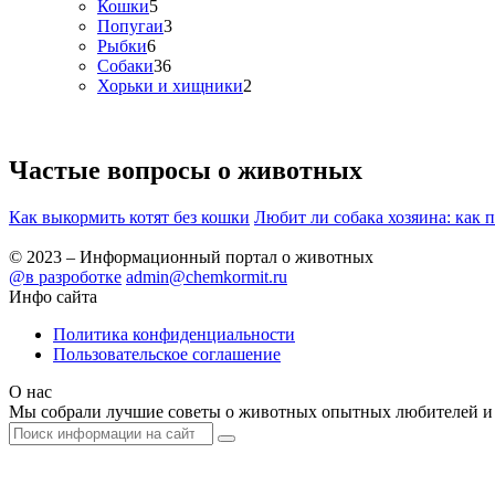
Кошки
5
Попугаи
3
Рыбки
6
Собаки
36
Хорьки и хищники
2
Частые вопросы о
животных
Как выкормить котят без кошки
Любит ли собака хозяина: как 
© 2023 – Информационный портал о животных
@в разроботке
admin@chemkormit.ru
Инфо сайта
Политика конфиденциальности
Пользовательское соглашение
О нас
Мы собрали лучшие советы о животных опытных любителей и