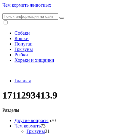
Чем кормить животных
Собаки
Кошки
Попугаи
Грызуны
Рыбки
Хорьки и хищники
Главная
1711293413.9
Разделы
Другие вопросы
570
Чем кормить
73
Грызуны
21