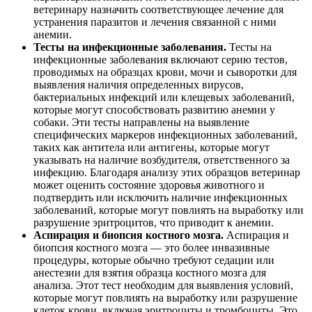
ветеринару назначить соответствующее лечение для
устранения паразитов и лечения связанной с ними
анемии.
Тесты на инфекционные заболевания.
Тесты на
инфекционные заболевания включают серию тестов,
проводимых на образцах крови, мочи и сыворотки для
выявления наличия определенных вирусов,
бактериальных инфекций или клещевых заболеваний,
которые могут способствовать развитию анемии у
собаки. Эти тесты направлены на выявление
специфических маркеров инфекционных заболеваний,
таких как антитела или антигены, которые могут
указывать на наличие возбудителя, ответственного за
инфекцию. Благодаря анализу этих образцов ветеринар
может оценить состояние здоровья животного и
подтвердить или исключить наличие инфекционных
заболеваний, которые могут повлиять на выработку или
разрушение эритроцитов, что приводит к анемии.
Аспирация и биопсия костного мозга.
Аспирация и
биопсия костного мозга — это более инвазивные
процедуры, которые обычно требуют седации или
анестезии для взятия образца костного мозга для
анализа. Этот тест необходим для выявления условий,
которые могут повлиять на выработку или разрушение
клеток крови, включая эритроциты и тромбоциты. Это