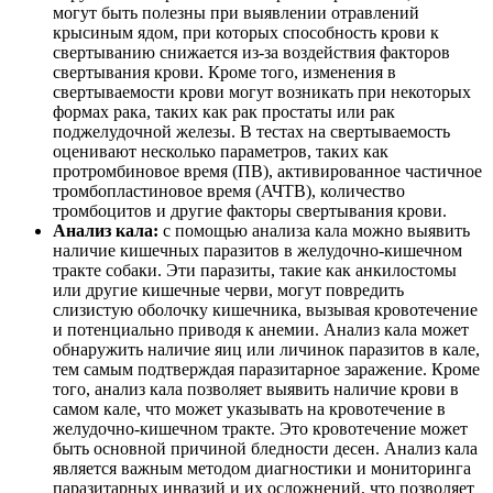
могут быть полезны при выявлении отравлений
крысиным ядом, при которых способность крови к
свертыванию снижается из-за воздействия факторов
свертывания крови. Кроме того, изменения в
свертываемости крови могут возникать при некоторых
формах рака, таких как рак простаты или рак
поджелудочной железы. В тестах на свертываемость
оценивают несколько параметров, таких как
протромбиновое время (ПВ), активированное частичное
тромбопластиновое время (АЧТВ), количество
тромбоцитов и другие факторы свертывания крови.
Анализ кала:
с помощью анализа кала можно выявить
наличие кишечных паразитов в желудочно-кишечном
тракте собаки. Эти паразиты, такие как анкилостомы
или другие кишечные черви, могут повредить
слизистую оболочку кишечника, вызывая кровотечение
и потенциально приводя к анемии. Анализ кала может
обнаружить наличие яиц или личинок паразитов в кале,
тем самым подтверждая паразитарное заражение. Кроме
того, анализ кала позволяет выявить наличие крови в
самом кале, что может указывать на кровотечение в
желудочно-кишечном тракте. Это кровотечение может
быть основной причиной бледности десен. Анализ кала
является важным методом диагностики и мониторинга
паразитарных инвазий и их осложнений, что позволяет