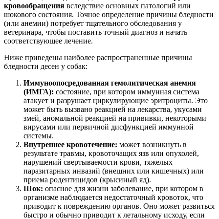
кровообращения
вследствие основных патологий или
шокового состояния. Точное определение причины бледности
(или анемии) потребует тщательного обследования у
ветеринара, чтобы поставить точный диагноз и начать
соответствующее лечение.
Ниже приведены наиболее распространенные причины
бледности десен у собак:
Иммуноопосредованная гемолитическая анемия
(ИМГА):
состояние, при котором иммунная система
атакует и разрушает циркулирующие эритроциты. Это
может быть вызвано реакцией на лекарства, укусами
змей, аномальной реакцией на прививки, некоторыми
вирусами или первичной дисфункцией иммунной
системы.
Внутреннее кровотечение:
может возникнуть в
результате травмы, кровоточащих язв или опухолей,
нарушений свертываемости крови, тяжелых
паразитарных инвазий (внешних или кишечных) или
приема родентицидов (крысиный яд).
Шок:
опасное для жизни заболевание, при котором в
организме наблюдается недостаточный кровоток, что
приводит к повреждению органов. Оно может развиться
быстро и обычно приводит к летальному исходу, если