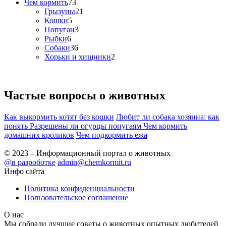
Чем кормить
73
Грызуны
21
Кошки
5
Попугаи
3
Рыбки
6
Собаки
36
Хорьки и хищники
2
Частые вопросы о
животных
Как выкормить котят без кошки
Любит ли собака хозяина: как
понять
Разрешены ли огурцы попугаям
Чем кормить
домашних кроликов
Чем подкормить ежа
© 2023 – Информационный портал о животных
@в разроботке
admin@chemkormit.ru
Инфо сайта
Политика конфиденциальности
Пользовательское соглашение
О нас
Мы собрали лучшие советы о животных опытных любителей