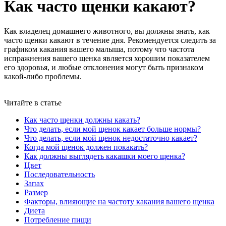
Как часто щенки какают?
Как владелец домашнего животного, вы должны знать, как
часто щенки какают в течение дня. Рекомендуется следить за
графиком какания вашего малыша, потому что частота
испражнения вашего щенка является хорошим показателем
его здоровья, и любые отклонения могут быть признаком
какой-либо проблемы.
Читайте в статье
Как часто щенки должны какать?
Что делать, если мой щенок какает больше нормы?
Что делать, если мой щенок недостаточно какает?
Когда мой щенок должен покакать?
Как должны выглядеть какашки моего щенка?
Цвет
Последовательность
Запах
Размер
Факторы, влияющие на частоту какания вашего щенка
Диета
Потребление пищи