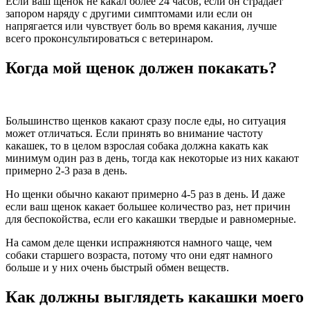
Если ваш щенок не какал более 24 часов, если он страдает
запором наряду с другими симптомами или если он
напрягается или чувствует боль во время какания, лучше
всего проконсультироваться с ветеринаром.
Когда мой щенок должен покакать?
Большинство щенков какают сразу после еды, но ситуация
может отличаться. Если принять во внимание частоту
какашек, то в целом взрослая собака должна какать как
минимум один раз в день, тогда как некоторые из них какают
примерно 2-3 раза в день.
Но щенки обычно какают примерно 4-5 раз в день. И даже
если ваш щенок какает большее количество раз, нет причин
для беспокойства, если его какашки твердые и равномерные.
На самом деле щенки испражняются намного чаще, чем
собаки старшего возраста, потому что они едят намного
больше и у них очень быстрый обмен веществ.
Как должны выглядеть какашки моего