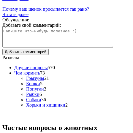
Почему ваш щенок просыпается так рано?
Читать далее
Обсуждения:
Добавьте свой комментарий:
Разделы
Другие вопросы
570
Чем кормить
73
Грызуны
21
Кошки
5
Попугаи
3
Рыбки
6
Собаки
36
Хорьки и хищники
2
Частые вопросы о
животных