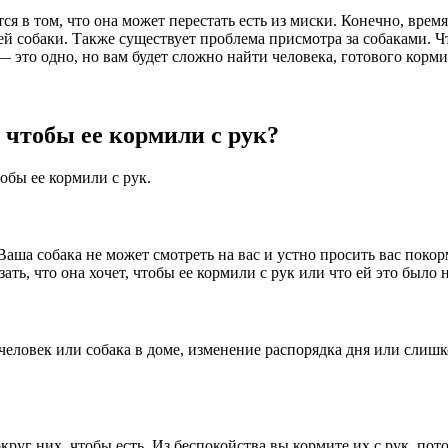
 в том, что она может перестать есть из миски. Конечно, время 
шей собаки. Также существует проблема присмотра за собаками. Ч
— это одно, но вам будет сложно найти человека, готового кормит
, чтобы ее кормили с рук?
обы ее кормили с рук.
ша собака не может смотреть на вас и устно просить вас покорм
зать, что она хочет, чтобы ее кормили с рук или что ей это было 
еловек или собака в доме, изменение распорядка дня или слишк
руг них, чтобы есть. Из беспокойства вы кормите их с рук, пото