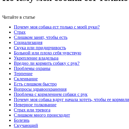
Читайте в статье
Почему моя собака ест только с моей руки?
Страх
Слишком занят, чтобы есть
Социализация
Скука или придирчивость
Больной или плохо себя чувствую
Укрепление владельца
Вредно ли кормить собаку с рук?
Проблемы охраны
Терпение
Склеивание
Есть слишком быстро
Вопросы здравоохранения
Проблема с кормлением собаки с рук
Почему моя собака вдруг начала хотеть, чтобы ее кормили
Неверное толкование
Страх или тревога
Слишком много происходит
Болезнь
Скучающий