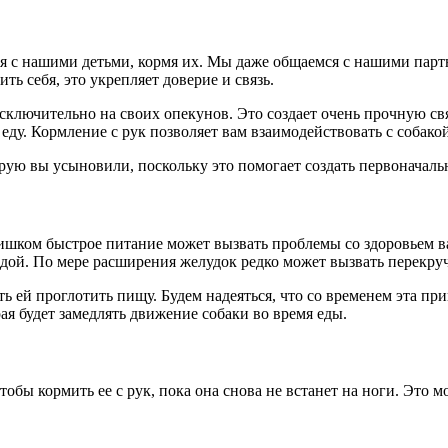
я с нашими детьми, кормя их. Мы даже общаемся с нашими партн
ь себя, это укрепляет доверие и связь.
ключительно на своих опекунов. Это создает очень прочную свя
 еду. Кормление с рук позволяет вам взаимодействовать с собакой
рую вы усыновили, поскольку это помогает создать первоначаль
Слишком быстрое питание может вызвать проблемы со здоровьем
с едой. По мере расширения желудок редко может вызвать перекру
ей проглотить пищу. Будем надеяться, что со временем эта прив
я будет замедлять движение собаки во время еды.
чтобы кормить ее с рук, пока она снова не встанет на ноги. Это 