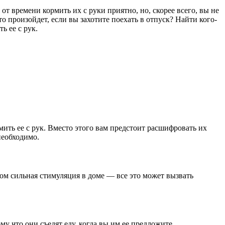
от времени кормить их с руки приятно, но, скорее всего, вы не
то произойдет, если вы захотите поехать в отпуск? Найти кого-
ь ее с рук.
ить ее с рук. Вместо этого вам предстоит расшифровать их
необходимо.
ом сильная стимуляция в доме — все это может вызвать
му что они съедят еду, когда вы им ее предложите.