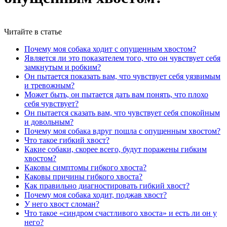
Читайте в статье
Почему моя собака ходит с опущенным хвостом?
Является ли это показателем того, что он чувствует себя
замкнутым и робким?
Он пытается показать вам, что чувствует себя уязвимым
и тревожным?
Может быть, он пытается дать вам понять, что плохо
себя чувствует?
Он пытается сказать вам, что чувствует себя спокойным
и довольным?
Почему моя собака вдруг пошла с опущенным хвостом?
Что такое гибкий хвост?
Какие собаки, скорее всего, будут поражены гибким
хвостом?
Каковы симптомы гибкого хвоста?
Каковы причины гибкого хвоста?
Как правильно диагностировать гибкий хвост?
Почему моя собака ходит, поджав хвост?
У него хвост сломан?
Что такое «синдром счастливого хвоста» и есть ли он у
него?