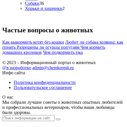
Собаки
36
Хорьки и хищники
2
Частые вопросы о
животных
Как выкормить котят без кошки
Любит ли собака хозяина: как
понять
Разрешены ли огурцы попугаям
Чем кормить
домашних кроликов
Чем подкормить ежа
© 2023 – Информационный портал о животных
@в разроботке
admin@chemkormit.ru
Инфо сайта
Политика конфиденциальности
Пользовательское соглашение
О нас
Мы собрали лучшие советы о животных опытных любителей
и профессиональных ветеринаров, чтобы ваши любимцы
были здоровы.