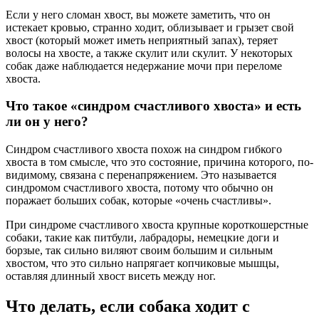
Если у него сломан хвост, вы можете заметить, что он
истекает кровью, странно ходит, облизывает и грызет свой
хвост (который может иметь неприятный запах), теряет
волосы на хвосте, а также скулит или скулит. У некоторых
собак даже наблюдается недержание мочи при переломе
хвоста.
Что такое «синдром счастливого хвоста» и есть
ли он у него?
Синдром счастливого хвоста похож на синдром гибкого
хвоста в том смысле, что это состояние, причина которого, по-
видимому, связана с перенапряжением. Это называется
синдромом счастливого хвоста, потому что обычно он
поражает больших собак, которые «очень счастливы».
При синдроме счастливого хвоста крупные короткошерстные
собаки, такие как питбули, лабрадоры, немецкие доги и
борзые, так сильно виляют своим большим и сильным
хвостом, что это сильно напрягает копчиковые мышцы,
оставляя длинный хвост висеть между ног.
Что делать, если собака ходит с