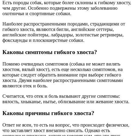
Есть породы собак, которые более склонны к гибкому хвосту,
чем другие. Особенно подвержены этому заболеванию
охотничьи и спортивные собаки.
Наиболее распространенными породами, страдающими от
гибкого хвоста, являются бигли, английские сеттеры,
английские пойнтеры, лабрадоры, золотистые ретриверы,
фоксхаунды и плоскошерстные собаки.
Каковы симптомы гибкого хвоста?
Помимо очевидных симптомов (собака не может вилять
хвостом, вялый хвост), есть еще несколько симптомов, на
которые следует обратить внимание при выборе гибкого
хвоста. Двумя наиболее распространенными симптомами
являются отек и боль.
Считается, что отек и боль вызывают другие симптомы:
вялость, хныканье, нытье, облизывание или жевание хвоста.
Каковы причины гибкого хвоста?
Ответ не ясен, то есть на вопрос, что происходит физически,
что заставляет хвост внезапно свисать. Однако есть
очевидные признаки, которые говорят нам, что это явно