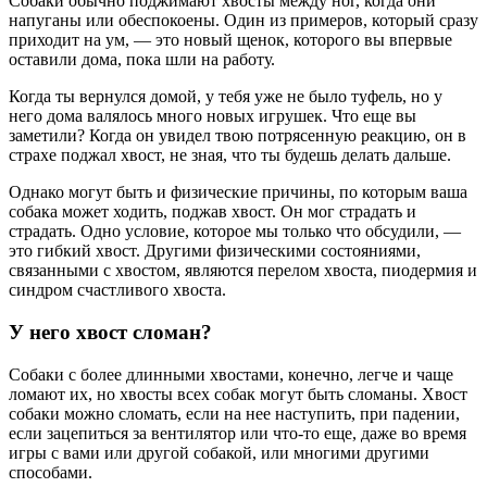
Собаки обычно поджимают хвосты между ног, когда они
напуганы или обеспокоены. Один из примеров, который сразу
приходит на ум, — это новый щенок, которого вы впервые
оставили дома, пока шли на работу.
Когда ты вернулся домой, у тебя уже не было туфель, но у
него дома валялось много новых игрушек. Что еще вы
заметили? Когда он увидел твою потрясенную реакцию, он в
страхе поджал хвост, не зная, что ты будешь делать дальше.
Однако могут быть и физические причины, по которым ваша
собака может ходить, поджав хвост. Он мог страдать и
страдать. Одно условие, которое мы только что обсудили, —
это гибкий хвост. Другими физическими состояниями,
связанными с хвостом, являются перелом хвоста, пиодермия и
синдром счастливого хвоста.
У него хвост сломан?
Собаки с более длинными хвостами, конечно, легче и чаще
ломают их, но хвосты всех собак могут быть сломаны. Хвост
собаки можно сломать, если на нее наступить, при падении,
если зацепиться за вентилятор или что-то еще, даже во время
игры с вами или другой собакой, или многими другими
способами.