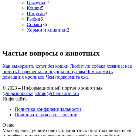
Грызуны
21
Кошки
5
Попугаи
3
Рыбки
6
Собаки
36
Хорьки и хищники
2
Частые вопросы о
животных
Как выкормить котят без кошки
Любит ли собака хозяина: как
понять
Разрешены ли огурцы попугаям
Чем кормить
домашних кроликов
Чем подкормить ежа
© 2023 – Информационный портал о животных
@в разроботке
admin@chemkormit.ru
Инфо сайта
Политика конфиденциальности
Пользовательское соглашение
О нас
Мы собрали лучшие советы о животных опытных любителей
и профессиональных ветеринаров, чтобы ваши любимцы