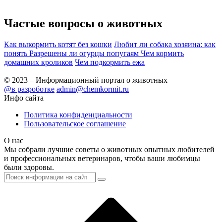
Частые вопросы о
животных
Как выкормить котят без кошки
Любит ли собака хозяина: как
понять
Разрешены ли огурцы попугаям
Чем кормить
домашних кроликов
Чем подкормить ежа
© 2023 – Информационный портал о животных
@в разроботке
admin@chemkormit.ru
Инфо сайта
Политика конфиденциальности
Пользовательское соглашение
О нас
Мы собрали лучшие советы о животных опытных любителей
и профессиональных ветеринаров, чтобы ваши любимцы
были здоровы.