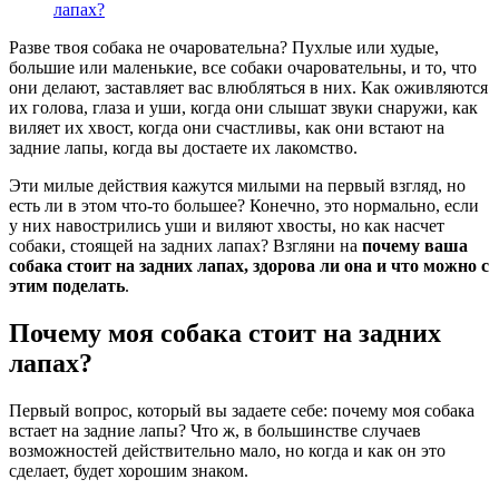
лапах?
Разве твоя собака не очаровательна? Пухлые или худые,
большие или маленькие, все собаки очаровательны, и то, что
они делают, заставляет вас влюбляться в них. Как оживляются
их голова, глаза и уши, когда они слышат звуки снаружи, как
виляет их хвост, когда они счастливы, как они встают на
задние лапы, когда вы достаете их лакомство.
Эти милые действия кажутся милыми на первый взгляд, но
есть ли в этом что-то большее? Конечно, это нормально, если
у них навострились уши и виляют хвосты, но как насчет
собаки, стоящей на задних лапах? Взгляни на
почему ваша
собака стоит на задних лапах, здорова ли она и что можно с
этим поделать
.
Почему моя собака стоит на задних
лапах?
Первый вопрос, который вы задаете себе: почему моя собака
встает на задние лапы? Что ж, в большинстве случаев
возможностей действительно мало, но когда и как он это
сделает, будет хорошим знаком.