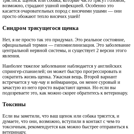
трястись. Щенок или собака, которые часто трясут головой,
возможно, страдают ушной инфекцией. Особенно это
касается очаровательных пород с висячими ушами — они
просто обожают тепло висячих ушей!
Синдром трясущегося щенка
Нет, я не просто так это придумал. Это реальное состояние,
официальный термин — гипомиелинизация. Это заболевание
центральной нервной системы, и существует 2 версии этого
явления.
Наиболее тяжелое заболевание наблюдается у английских
спрингер-спаниелей; он может быстро прогрессировать и
сократить жизнь щенка. Ужасная вещь. Второй вариант
встречается у чау-чау и веймаранера, он менее суровый и
зачастую из него просто вырастают щенки. Но если вы
подозреваете это, как можно скорее обратитесь к ветеринару.
Токсины
Если вы заметили, что ваш щенок или собака трясется, и
думаете, что они, возможно, вступили в контакт с чем-то
токсичным, рекомендуется как можно быстрее отправиться к
ветеринару.