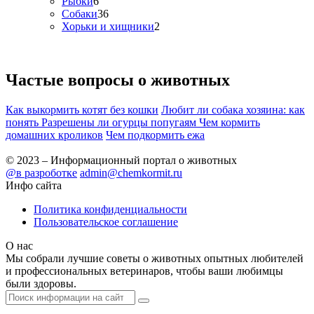
Рыбки
6
Собаки
36
Хорьки и хищники
2
Частые вопросы о
животных
Как выкормить котят без кошки
Любит ли собака хозяина: как
понять
Разрешены ли огурцы попугаям
Чем кормить
домашних кроликов
Чем подкормить ежа
© 2023 – Информационный портал о животных
@в разроботке
admin@chemkormit.ru
Инфо сайта
Политика конфиденциальности
Пользовательское соглашение
О нас
Мы собрали лучшие советы о животных опытных любителей
и профессиональных ветеринаров, чтобы ваши любимцы
были здоровы.