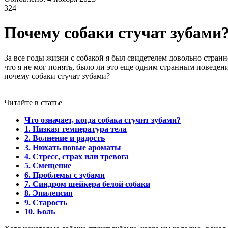
324
Почему собаки стучат зубами
За все годы жизни с собакой я был свидетелем довольно странн
что я не мог понять, было ли это еще одним странным поведение
почему собаки стучат зубами?
Читайте в статье
Что означает, когда собака стучит зубами?
1. Низкая температура тела
2. Волнение и радость
3. Нюхать новые ароматы
4. Стресс, страх или тревога
5. Смещение
6. Проблемы с зубами
7. Синдром шейкера белой собаки
8. Эпилепсия
9. Старость
10. Боль