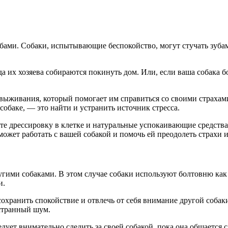
 зубами. Собаки, испытывающие беспокойство, могут стучать зуба
а их хозяева собираются покинуть дом. Или, если ваша собака б
выживания, который помогает им справиться со своими страхами
собаке, — это найти и устранить источник стресса.
уйте дрессировку в клетке и натуральные успокаивающие средств
жет работать с вашей собакой и помочь ей преодолеть страхи и
ругими собаками. В этом случае собаки используют болтовню ка
и.
сохранить спокойствие и отвлечь от себя внимание другой собак
 странный шум.
едует внимательно следить за своей собакой, пока она общается