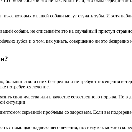
 что с моей собакой это не так. Видите ли, это была середина лет
 из-за которых у вашей собаки могут стучать зубы. И хотя набл
 вашей собаки, не списывайте это на случайный приступ странн
 собачьих зубов и о том, как узнать, совершенно ли это безвредн
ми?
ью, большинство из них безвредны и не требуют посещения ветер
аке потребуется лечение.
разить свои чувства или в качестве естественного порыва. Но в
вой ситуации.
симптомом серьезной проблемы со здоровьем. Если вы подозрева
ать с помощью надлежащего лечения, поэтому как можно скорее 