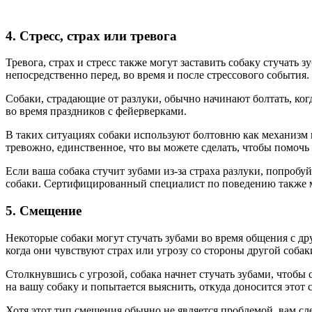
4. Стресс, страх или тревога
Тревога, страх и стресс также могут заставить собаку стучать
непосредственно перед, во время и после стрессового события.
Собаки, страдающие от разлуки, обычно начинают болтать, когд
во время праздников с фейерверками.
В таких ситуациях собаки используют болтовню как механизм 
тревожно, единственное, что вы можете сделать, чтобы помочь 
Если ваша собака стучит зубами из-за страха разлуки, попроб
собаки. Сертифицированный специалист по поведению также мо
5. Смещение
Некоторые собаки могут стучать зубами во время общения с д
когда они чувствуют страх или угрозу со стороны другой собак
Столкнувшись с угрозой, собака начнет стучать зубами, чтобы 
на вашу собаку и попытается выяснить, откуда доносится этот
Хотя этот тип смещения обычно не является проблемой, вам сл