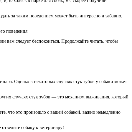
а, и, находясь в парке для собак, мы скорее получили
юдать за таким поведением может быть интересно и забавно,
ого поведения.
о или вам следует беспокоиться. Продолжайте читать, чтобы
инара. Однако в некоторых случаях стук зубов у собаки может
 других случаях стук зубов — это механизм выживания, который
ете, что это произошло с вашей собакой, важно немедленно
отведите собаку к ветеринару!