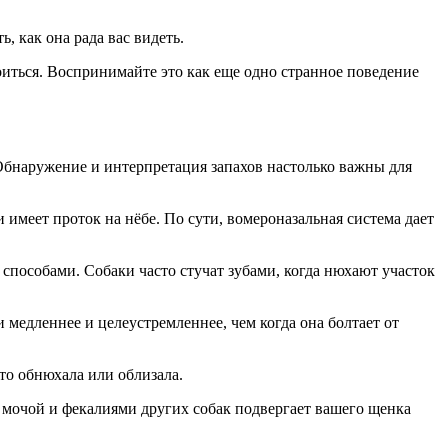
ь, как она рада вас видеть.
окоиться. Воспринимайте это как еще одно странное поведение
 Обнаружение и интерпретация запахов настолько важны для
имеет проток на нёбе. По сути, вомероназальная система дает
способами. Собаки часто стучат зубами, когда нюхают участок
и медленнее и целеустремленнее, чем когда она болтает от
-то обнюхала или облизала.
с мочой и фекалиями других собак подвергает вашего щенка