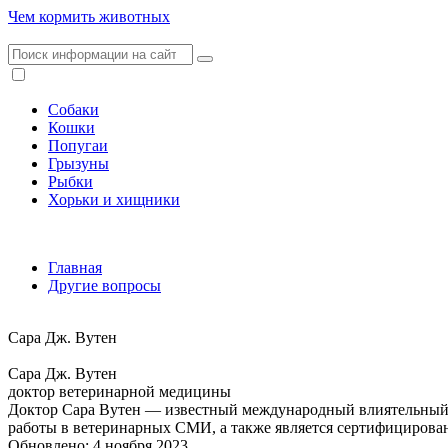
Чем кормить животных
Собаки
Кошки
Попугаи
Грызуны
Рыбки
Хорьки и хищники
Главная
Другие вопросы
Сара Дж. Вутен
Сара Дж. Вутен
доктор ветеринарной медицины
Доктор Сара Вутен — известный международный влиятельный ч
работы в ветеринарных СМИ, а также является сертифициров
Обновлено: 4 ноября 2023