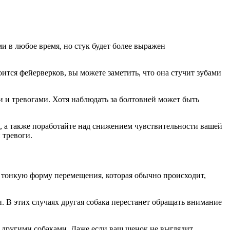
ми в любое время, но стук будет более выражен
оится фейерверков, вы можете заметить, что она стучит зубами
 и тревогами. Хотя наблюдать за болтовней может быть
а, а также поработайте над снижением чувствительности вашей
 тревоги.
к тонкую форму перемещения, которая обычно происходит,
и. В этих случаях другая собака перестанет обращать внимание
 с другими собаками. Даже если ваш щенок не выглядит