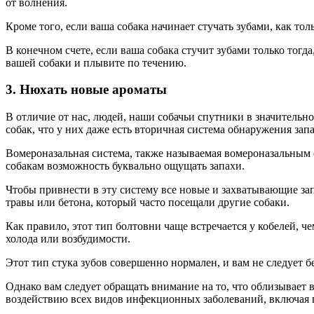
от волнения.
Кроме того, если ваша собака начинает стучать зубами, как толь
В конечном счете, если ваша собака стучит зубами только тогд
вашей собаки и плывите по течению.
3. Нюхать новые ароматы
В отличие от нас, людей, наши собачьи спутники в значительн
собак, что у них даже есть вторичная система обнаружения зап
Вомероназальная система, также называемая вомероназальным о
собакам возможность буквально ощущать запахи.
Чтобы привнести в эту систему все новые и захватывающие зап
травы или бетона, который часто посещали другие собаки.
Как правило, этот тип болтовни чаще встречается у кобелей, че
холода или возбудимости.
Этот тип стука зубов совершенно нормален, и вам не следует бе
Однако вам следует обращать внимание на то, что облизывает 
воздействию всех видов инфекционных заболеваний, включая 