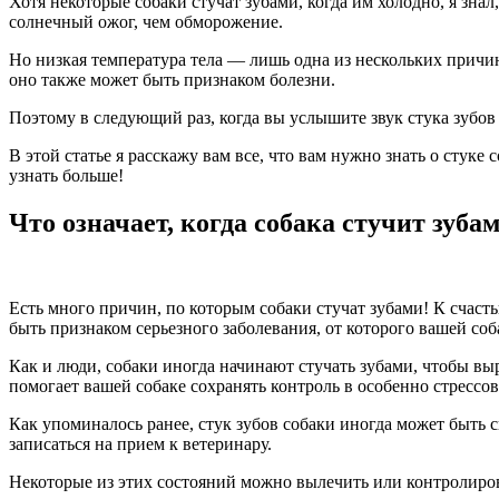
Хотя некоторые собаки стучат зубами, когда им холодно, я знал,
солнечный ожог, чем обморожение.
Но низкая температура тела — лишь одна из нескольких причин,
оно также может быть признаком болезни.
Поэтому в следующий раз, когда вы услышите звук стука зубов
В этой статье я расскажу вам все, что вам нужно знать о стуке
узнать больше!
Что означает, когда собака стучит зуба
Есть много причин, по которым собаки стучат зубами! К счаст
быть признаком серьезного заболевания, от которого вашей соб
Как и люди, собаки иногда начинают стучать зубами, чтобы вы
помогает вашей собаке сохранять контроль в особенно стрессо
Как упоминалось ранее, стук зубов собаки иногда может быть 
записаться на прием к ветеринару.
Некоторые из этих состояний можно вылечить или контролиров