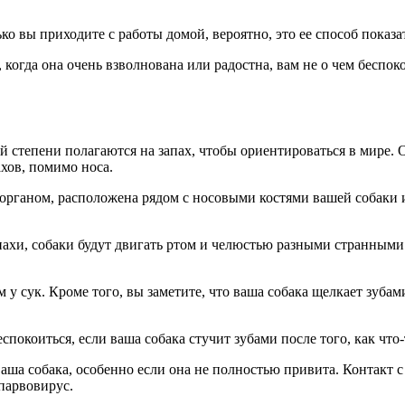
ко вы приходите с работы домой, вероятно, это ее способ показат
а, когда она очень взволнована или радостна, вам не о чем бесп
ой степени полагаются на запах, чтобы ориентироваться в мире.
ахов, помимо носа.
рганом, расположена рядом с носовыми костями вашей собаки и 
ахи, собаки будут двигать ртом и челюстью разными странными 
м у сук. Кроме того, вы заметите, что ваша собака щелкает зубам
спокоиться, если ваша собака стучит зубами после того, как что
ваша собака, особенно если она не полностью привита. Контакт 
парвовирус.