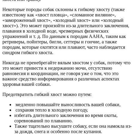
Некоторые породы собак склонны к гибкому хвосту (также
известному как «хвост пловца», «сломанное виляние»,
«замороженный хвост», «холодный хвост» или «холодный
хвост»). Это может произойти из-за длительного заключения,
плавания в холодной воде, чрезмерных физических
упражнений и т. д. По данным к породам AAHA, таким как
ретриверы, пойнтеры, бигли, сеттеры и гончие, а также
породам, которые охотятся или плавают, часто наблюдается
синдром гибкого хвоста.
Никогда не пренебрегайте вялым хвостом у собак, потому что
это может привести к недержанию мочи, отсутствию
равновесия и координации, не говоря уже о том, что это
важное средство информирования о различных аспектах
здоровья вашей собаки.
Предотвратить гибкий хвост можно путем:
медленно повышайте выносливость вашей собаки,
сохраняя тепло в холодную погоду,
избегать длительного заключения во время охоты,
соревнований по плаванию.
Также тщательно высушите собаку, если она намокла из-
за дождя, снега и особенно после купания.