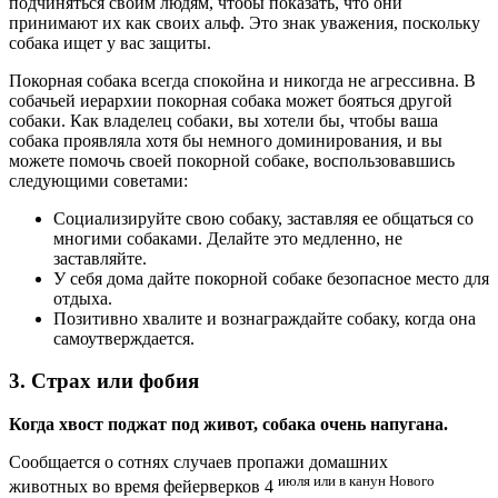
подчиняться своим людям, чтобы показать, что они
принимают их как своих альф. Это знак уважения, поскольку
собака ищет у вас защиты.
Покорная собака всегда спокойна и никогда не агрессивна. В
собачьей иерархии покорная собака может бояться другой
собаки. Как владелец собаки, вы хотели бы, чтобы ваша
собака проявляла хотя бы немного доминирования, и вы
можете помочь своей покорной собаке, воспользовавшись
следующими советами:
Социализируйте свою собаку, заставляя ее общаться со
многими собаками. Делайте это медленно, не
заставляйте.
У себя дома дайте покорной собаке безопасное место для
отдыха.
Позитивно хвалите и вознаграждайте собаку, когда она
самоутверждается.
3. Страх или фобия
Когда хвост поджат под живот, собака очень напугана.
Сообщается о сотнях случаев пропажи домашних
июля или в канун Нового
животных во время фейерверков 4