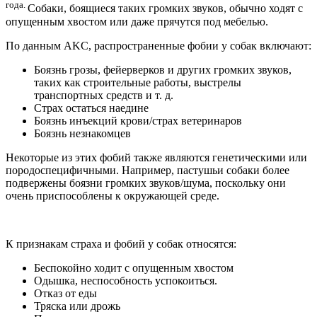
года.
Собаки, боящиеся таких громких звуков, обычно ходят с
опущенным хвостом или даже прячутся под мебелью.
По данным AKC, распространенные фобии у собак включают:
Боязнь грозы, фейерверков и других громких звуков,
таких как строительные работы, выстрелы
транспортных средств и т. д.
Страх остаться наедине
Боязнь инъекций крови/страх ветеринаров
Боязнь незнакомцев
Некоторые из этих фобий также являются генетическими или
породоспецифичными. Например, пастушьи собаки более
подвержены боязни громких звуков/шума, поскольку они
очень приспособлены к окружающей среде.
К признакам страха и фобий у собак относятся:
Беспокойно ходит с опущенным хвостом
Одышка, неспособность успокоиться.
Отказ от еды
Тряска или дрожь