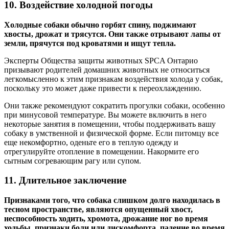
10. Воздействие холодной погоды
Холодные собаки обычно горбят спину, поджимают
хвосты, дрожат и трясутся. Они также отрывают лапы от
земли, прячутся под кроватями и ищут тепла.
Эксперты Общества защиты животных SPCA Онтарио
призывают родителей домашних животных не относиться
легкомысленно к этим признакам воздействия холода у собак,
поскольку это может даже привести к переохлаждению.
Они также рекомендуют сократить прогулки собаки, особенно
при минусовой температуре. Вы можете включить в него
некоторые занятия в помещении, чтобы поддерживать вашу
собаку в умственной и физической форме. Если питомцу все
еще некомфортно, оденьте его в теплую одежду и
отрегулируйте отопление в помещении. Накормите его
сытным согревающим рагу или супом.
11. Длительное заключение
Признаками того, что собака слишком долго находилась в
тесном пространстве, являются опущенный хвост,
неспособность ходить, хромота, дрожание ног во время
ходьбы, признаки боли или дискомфорта, падение во время