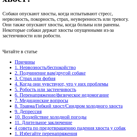
Собаки опускают хвосты, когда испытывают стресс,
нервозность, покорность, страх, неуверенность или тревогу.
Они также опускают хвосты, когда больны или ранены.
Некоторые собаки держат хвосты опущенными из-за
застенчивости или робости.
Читайте в статье
Причины
1. Нервозность/беспокойство
2. Подчинение вам/другой собаке
3. Страх или фобия
4. Когда они чувствуют, что у них проблемы
5. Робость или застенчивость
6. Перенапряжение/физическое недомогание
7. Медицинские вопросы
8. Травма/Гибкий хвост/Синдром холодного хвоста
9. Депрессия
10. Воздействие холодной погоды
11. Длительное заключение
4 совета по предотвращению падения хвоста у собак
1. Избегайте перенапряжения