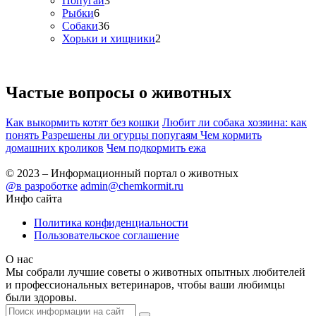
Попугаи
3
Рыбки
6
Собаки
36
Хорьки и хищники
2
Частые вопросы о
животных
Как выкормить котят без кошки
Любит ли собака хозяина: как
понять
Разрешены ли огурцы попугаям
Чем кормить
домашних кроликов
Чем подкормить ежа
© 2023 – Информационный портал о животных
@в разроботке
admin@chemkormit.ru
Инфо сайта
Политика конфиденциальности
Пользовательское соглашение
О нас
Мы собрали лучшие советы о животных опытных любителей
и профессиональных ветеринаров, чтобы ваши любимцы
были здоровы.