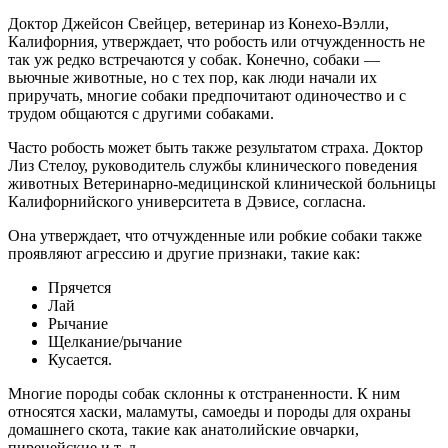
Доктор Джейсон Свейцер, ветеринар из Конехо-Вэлли,
Калифорния, утверждает, что робость или отчужденность не
так уж редко встречаются у собак. Конечно, собаки —
вьючные животные, но с тех пор, как люди начали их
приручать, многие собаки предпочитают одиночество и с
трудом общаются с другими собаками.
Часто робость может быть также результатом страха. Доктор
Лиз Стелоу, руководитель службы клинического поведения
животных Ветеринарно-медицинской клинической больницы
Калифорнийского университета в Дэвисе, согласна.
Она утверждает, что отчужденные или робкие собаки также
проявляют агрессию и другие признаки, такие как:
Прячется
Лай
Рычание
Щелкание/рычание
Кусается.
Многие породы собак склонны к отстраненности. К ним
относятся хаски, маламуты, самоеды и породы для охраны
домашнего скота, такие как анатолийские овчарки,
пиренейские и т. д.