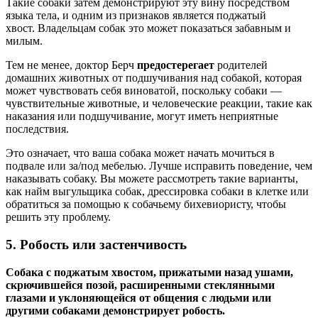
Такие собаки затем демонстрируют эту вину посредством
языка тела, и одним из признаков является поджатый
хвост. Владельцам собак это может показаться забавным и
милым.
Тем не менее, доктор Берч
предостерегает
родителей
домашних животных от подшучивания над собакой, которая
может чувствовать себя виноватой, поскольку собаки —
чувствительные животные, и человеческие реакции, такие как
наказания или подшучивание, могут иметь неприятные
последствия.
Это означает, что ваша собака может начать мочиться в
подвале или за/под мебелью. Лучше исправить поведение, чем
наказывать собаку. Вы можете рассмотреть такие варианты,
как найм выгульщика собак, дрессировка собаки в клетке или
обратиться за помощью к собачьему бихевиористу, чтобы
решить эту проблему.
5. Робость или застенчивость
Собака с поджатым хвостом, прижатыми назад ушами,
скрючившейся позой, расширенными стеклянными
глазами и уклоняющейся от общения с людьми или
другими собаками демонстрирует робость.