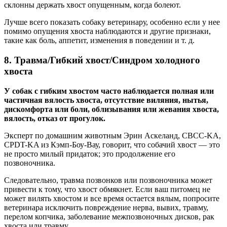
склонны держать хвост опущенным, когда болеют.
Лучше всего показать собаку ветеринару, особенно если у нее
помимо опущения хвоста наблюдаются и другие признаки,
такие как боль, аппетит, изменения в поведении и т. д.
8. Травма/Гибкий хвост/Синдром холодного
хвоста
У собак с гибким хвостом часто наблюдается полная или
частичная вялость хвоста, отсутствие виляния, нытья,
дискомфорта или боли, облизывания или жевания хвоста,
вялость, отказ от прогулок.
Эксперт по домашним животным Эрин Аскеланд, CBCC-KA,
CPDT-KA из Кэмп-Боу-Вау, говорит, что собачий хвост — это
не просто милый придаток; это продолжение его
позвоночника.
Следовательно, травма позвонков или позвоночника может
привести к тому, что хвост обмякнет. Если ваш питомец не
может вилять хвостом и все время остается вялым, попросите
ветеринара исключить повреждение нерва, вывих, травму,
перелом копчика, заболевание межпозвоночных дисков, рак
хвоста или травму.