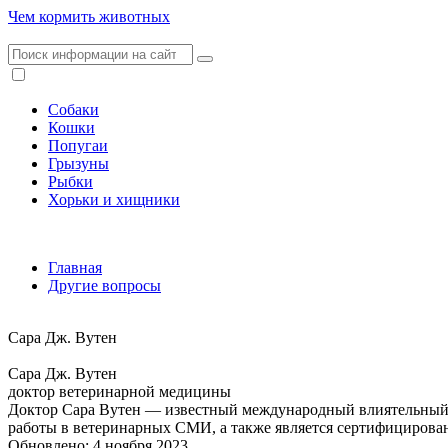
Чем кормить животных
Собаки
Кошки
Попугаи
Грызуны
Рыбки
Хорьки и хищники
Главная
Другие вопросы
Сара Дж. Вутен
Сара Дж. Вутен
доктор ветеринарной медицины
Доктор Сара Вутен — известный международный влиятельный ч
работы в ветеринарных СМИ, а также является сертифициров
Обновлено: 4 ноября 2023