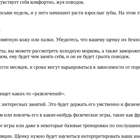
увствует себя комфортно, жуя поводок.
сьми недель, и у него начинают расти взрослые зубы. На этом эт
.
тную кожу или палки. Убедитесь, что вашему щенку их безопасно
ы, вы можете рассмотреть холодную морковь, а также замороже
ом, ему будет чем занять себя, и он не будет грызть поводок.
сти месяцев, и сроки могут варьироваться в зависимости от пор
 ищет каких-то «развлечений».
х интересных занятий. Это будет держать его умственно и физи
лам или вовлечь его в какие-нибудь физические игры, такие как ф
ые игры или даже в некоторые базовые тренировки по послушан
яции. Щенку нужно будет научиться интерпретировать ваши инс