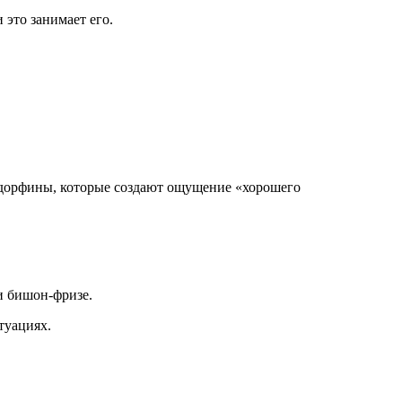
 это занимает его.
эндорфины, которые создают ощущение «хорошего
 и бишон-фризе.
туациях.