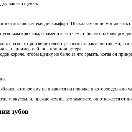
одку вашего щенка.
йника доставляет ему дискомфорт. Поскольку он не мог жевать о
спусковым крючком, и замените его чем-то более подходящим для
и от разных производителей с разными характеристиками, стил
иала, например нейлона или полиэстера.
одок короче, чтобы щенку не было за что грызть, когда он прикр
но.
блоко, которое ему не нравится на поводке и которое должно уд
тным вкусом, и, прежде чем вы это заметите, он откажется от по
нии зубов