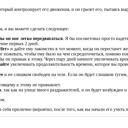
торый контролирует его движения, и он грызет его, пытаясь выр
ом, и вы можете сделать следующее:
ы он мог легко передвигаться
. Я бы посоветовал просто надет
ение первых 2 дней.
«Нет»
и дайте ему лакомство в тот момент, когда он перестанет ж
г пожевать, чтобы ему было на чем сосредоточиться, помимо по
обы он привык к этому. Через пару дней начните увеличивать врем
найте
увеличивать продолжительность времени, которое вы прово
ее
и не слишком свободен на теле. Если он будет слишком тугим,
стоящему к этому не привыкнет.
о
, так как на улице много раздражителей, и он будет возбужден и
ом.
ти себя прилично (вероятно, после того, как вы начали его учить