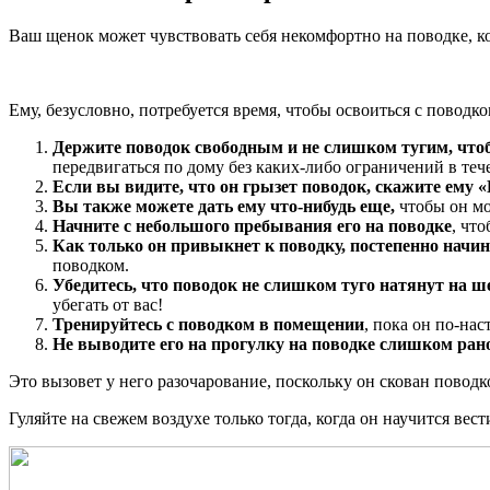
Ваш щенок может чувствовать себя некомфортно на поводке, ко
Ему, безусловно, потребуется время, чтобы освоиться с поводк
Держите поводок свободным и не слишком тугим, чтоб
передвигаться по дому без каких-либо ограничений в теч
Если вы видите, что он грызет поводок, скажите ему 
Вы также можете дать ему что-нибудь еще,
чтобы он мо
Начните с небольшого пребывания его на поводке
, чт
Как только он привыкнет к поводку, постепенно начи
поводком.
Убедитесь, что поводок не слишком туго натянут на ш
убегать от вас!
Тренируйтесь с поводком в помещении
, пока он по-на
Не выводите его на прогулку на поводке слишком ран
Это вызовет у него разочарование, поскольку он скован поводк
Гуляйте на свежем воздухе только тогда, когда он научится вес