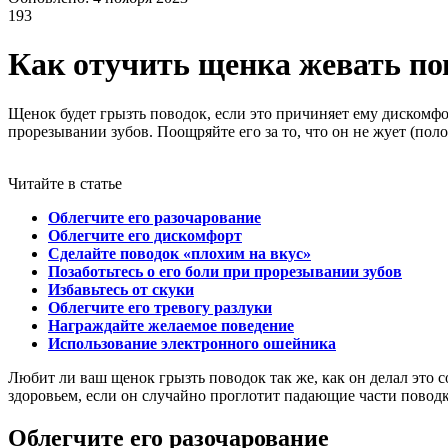
193
Как отучить щенка жевать по
Щенок будет грызть поводок, если это причиняет ему дискомфор
прорезывании зубов. Поощряйте его за то, что он не жует (по
Читайте в статье
Облегчите его разочарование
Облегчите его дискомфорт
Сделайте поводок «плохим на вкус»
Позаботьтесь о его боли при прорезывании зубов
Избавьтесь от скуки
Облегчите его тревогу разлуки
Награждайте желаемое поведение
Использование электронного ошейника
Любит ли ваш щенок грызть поводок так же, как он делал это
здоровьем, если он случайно проглотит падающие части поводка
Облегчите его разочарование