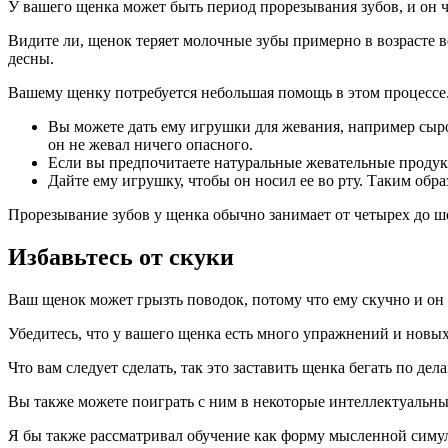
У вашего щенка может быть период прорезывания зубов, и он ч
Видите ли, щенок теряет молочные зубы примерно в возрасте во
десны.
Вашему щенку потребуется небольшая помощь в этом процессе
Вы можете дать ему игрушки для жевания, например сыромя
он не жевал ничего опасного.
Если вы предпочитаете натуральные жевательные продукт
Дайте ему игрушку, чтобы он носил ее во рту. Таким образ
Прорезывание зубов у щенка обычно занимает от четырех до ше
Избавьтесь от скуки
Ваш щенок может грызть поводок, потому что ему скучно и он
Убедитесь, что у вашего щенка есть много упражнений и новы
Что вам следует сделать, так это заставить щенка бегать по де
Вы также можете поиграть с ним в некоторые интеллектуальн
Я бы также рассматривал обучение как форму мысленной симул