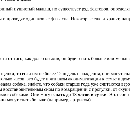
сонный пушистый малыш, но существует ряд факторов, определя
ры и проходят одинаковые фазы сна. Некоторые еще и храпят, н
ти от того, как долго он жив, он будет спать больше или меньше
 щенки, то если им не более 12 недель с рождения, они могут сп
столько часов, это будет признаком акклиматизации к семье и дом
овалая собака, знайте, что собаки старше года уже считаются вз
ким восстановительным сном по возвращении с прогулки, от скуки
шими» собаками. Они могут
спать до 18 часов в сутки
. Этот сон 
они могут спать больше (например, артритом).