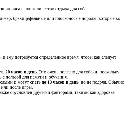
ющих идеальное количество отдыха для собак.
апример, брахицефальные или плосконосые породы, которые во
, и ему потребуется определенное время, чтобы как следует
ать
20 часов в день
. Это очень полезно для собаки, поскольку
у с пользой для памяти и обучения.
рослыми и могут спать
до 13 часов в день
, но не подряд. Обычно
 или после игры.
также обусловлен другими факторами, такими как здоровье,