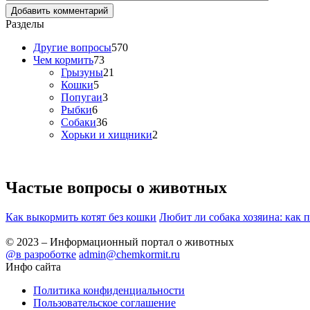
Разделы
Другие вопросы
570
Чем кормить
73
Грызуны
21
Кошки
5
Попугаи
3
Рыбки
6
Собаки
36
Хорьки и хищники
2
Частые вопросы о
животных
Как выкормить котят без кошки
Любит ли собака хозяина: как 
© 2023 – Информационный портал о животных
@в разроботке
admin@chemkormit.ru
Инфо сайта
Политика конфиденциальности
Пользовательское соглашение