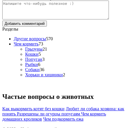
Разделы
Другие вопросы
570
Чем кормить
73
Грызуны
21
Кошки
5
Попугаи
3
Рыбки
6
Собаки
36
Хорьки и хищники
2
Частые вопросы о
животных
Как выкормить котят без кошки
Любит ли собака хозяина: как
понять
Разрешены ли огурцы попугаям
Чем кормить
домашних кроликов
Чем подкормить ежа