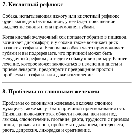
7. Кислотный рефлюкс
Собака, испытывающая изжогу или кислотный рефлюкс,
будет выглядеть беспокойной, у нее будет повышенное
выделение слюны и она причмокнет губами.
Когда кислый желудочный сок попадает обратно в пищевод,
возникает дискомфорт, и у собаки также возникает риск
развития эзофагита. Если ваша собака часто причмокивает
губами и вы подозреваете, что причиной может быть
желудочный рефлюкс, отведите собаку к ветеринару. Раннее
лечение, которое может заключаться в изменении диеты и
приеме лекарств, предотвратит превращение простой
проблемы в эзофагит или даже изъязвление.
8. Проблемы со слюнными железами
Проблемы со слюнными железами, включая слюнное
мукоцеле, также могут быть причиной причмокивания губ.
Признаки включают отек области головы, шеи или под
языком, слюнотечение, глотание, рвота, трудности с приемом
пищи, кровавая слюна, проблемы с дыханием, потеря веса,
рвота, депрессия, лихорадка и срыгивание.