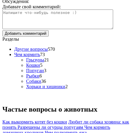
Обсуждения:
Добавьте свой комментарий:
Разделы
Другие вопросы
570
Чем кормить
73
Грызуны
21
Кошки
5
Попугаи
3
Рыбки
6
Собаки
36
Хорьки и хищники
2
Частые вопросы о
животных
Как выкормить котят без кошки
Любит ли собака хозяина: как
понять
Разрешены ли огурцы попугаям
Чем кормить
домашних кроликов
Чем подкормить ежа