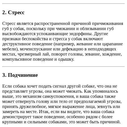
2. Стресс
Стресс является распространенной причиной причмокивания
губ у собак, поскольку при чмокании и облизывании губ
высвобождаются успокаивающие эндорфины. Другие
признаки беспокойства и стресса у собак включают
деструктивное поведение (например, жевание или царапание
мебели), мочеиспускание или дефекацию в неподходящих
местах, чрезмерный лай, поворот головы, зевание, хождение,
компульсивное поведение и одышку.
3. Подчинение
Если собака хочет подать сигнал другой собаке, что она не
представляет угрозы, она может чмокать. Как упоминалось
выше, это механизм самоуспокоения, и ваша собака также
может отвернуть голову или тело от предполагаемой угрозы,
принять дружелюбное, мягкое выражение лица, зевнуть или
замереть на месте. Итак, если вы видите, что ваша собака
демонстрирует такое поведение, особенно рядом с более
крупными и сильными собаками, это может быть причиной.