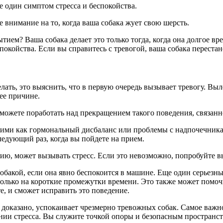
 один симптом стресса и беспокойства.
 внимание на то, когда ваша собака жует свою шерсть.
ем? Ваша собака делает это только тогда, когда она долгое вр
еспокойства. Если вы справитесь с тревогой, ваша собака перестан
лать, это выяснить, что в первую очередь вызывает тревогу. Выл
ее причине.
можете поработать над прекращением такого поведения, связанн
кими как гормональный дисбаланс или проблемы с надпочечника
ледующий раз, когда вы пойдете на прием.
нию, может вызывать стресс. Если это невозможно, попробуйте в
собакой, если она явно беспокоится в машине. Еще один серьезны
 только на короткие промежутки времени. Это также может помоч
те, и сможет исправить это поведение.
к доказано, успокаивает чрезмерно тревожных собак. Самое важно
нии стресса. Вы служите точкой опоры и безопасным пространств