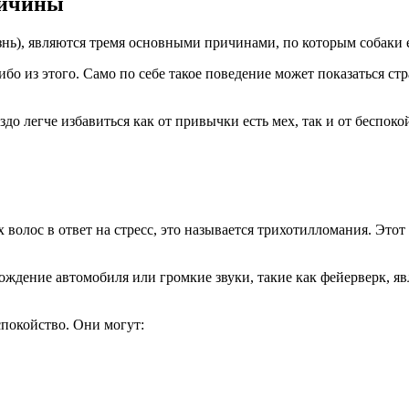
ричины
знь), являются тремя основными причинами, по которым собаки 
бо из этого. Само по себе такое поведение может показаться ст
до легче избавиться как от привычки есть мех, так и от беспоко
олос в ответ на стресс, это называется трихотилломания. Этот 
вождение автомобиля или громкие звуки, такие как фейерверк, я
спокойство. Они могут: