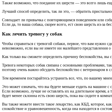
Также возможно, что поедание их шерсти — это всего лишь еще
Лучший способ определить, так ли это, — обратить пристальное
Совпадает ли привычка с повторяющимся поведением или событи
Если да, то ваша собака, скорее всего, ест свою шерсть из-за б
Как лечить тревогу у собак
Чтобы справиться с тревогой собаки, первое, что вам нужно сде
невозможно, если вы не имеете ни малейшего представления о 
Как только вы сможете определить причину беспокойства, вы с
Тревога некоторых собак связана с основными проблемами, та
поэтому очень важно обсудить беспокойство с ветеринаром в с
Тем временем постарайтесь устранить все, что, по вашему мне
Это может означать, что вы будете меньше ездить на машине с 
Если возможно, лучше не оставлять их на длительное время, а
будет менее склонна есть свою шерсть, пока вы сидите в комна
Вы также можете ввести такое лекарство, как КБД, которое, ка
спокойствие и уравновешенность, когда она находится в состоя