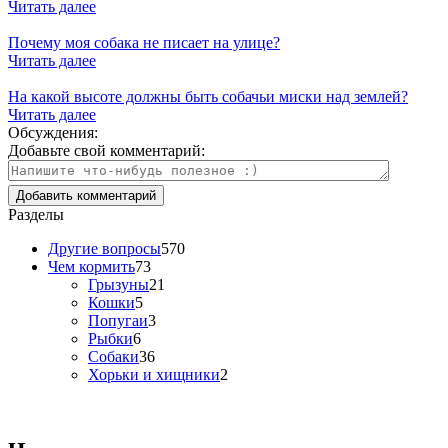
Читать далее
Почему моя собака не писает на улице?
Читать далее
На какой высоте должны быть собачьи миски над землей?
Читать далее
Обсуждения:
Добавьте свой комментарий:
Разделы
Другие вопросы
570
Чем кормить
73
Грызуны
21
Кошки
5
Попугаи
3
Рыбки
6
Собаки
36
Хорьки и хищники
2