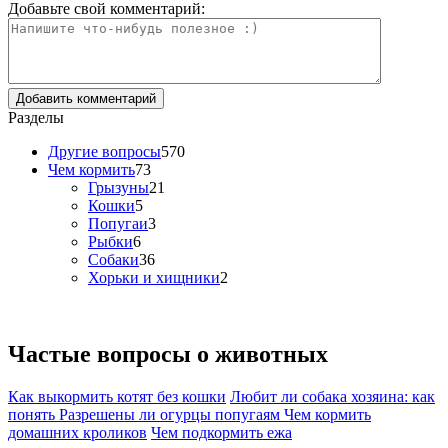
Добавьте свой комментарий:
Разделы
Другие вопросы
570
Чем кормить
73
Грызуны
21
Кошки
5
Попугаи
3
Рыбки
6
Собаки
36
Хорьки и хищники
2
Частые вопросы о
животных
Как выкормить котят без кошки
Любит ли собака хозяина: как
понять
Разрешены ли огурцы попугаям
Чем кормить
домашних кроликов
Чем подкормить ежа