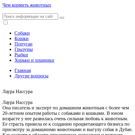
Чем кормить животных
Собаки
Кошки
Попугаи
Грызуны
Рыбки
Хорьки и хищники
Главная
Другие вопросы
Лаура Нассура
Лаура Нассура
Она писатель и эксперт по домашним животным с более чем
20-летним опытом работы с собаками и кошками. В юном
возрасте у нее развилась очень сильная любовь к животным.
Ее страсть привела ее к созданию процветающего бизнеса по
присмотру за домашними животными и выгулу собак в Дубае.
Как эксперт в области дрессировки, поведения и питания