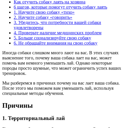
Как отучить собаку лаять на хозяина
6 шагов, которые помогут отучить собаку лаять
1. Научите свою собаку «тихо»
2. Научите собаку «говорить»
3. Убедитесь, что потребности вашей собаки
удовлетворены
4. Проверьте наличие медицинских проблем
5. Больше социализируйте свою собаку
6. Не обращайте внимания на свою собаку
Иногда собаки слишком много лают на вас. В этих случаях
выяснение того, почему ваша собака лает на вас, может
помочь вам немного уменьшить лай. Однако некоторые
породы просто шумные, что может ограничить успех ваших
тренировок.
Мы разберемся в причинах почему на вас лает ваша собака.
После этого мы поможем вам уменьшить лай, используя
специальные методы обучения.
Причины
1. Территориальный лай