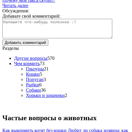
Почему моя такса скулит?
Читать далее
Обсуждения:
Добавьте свой комментарий:
Разделы
Другие вопросы
570
Чем кормить
73
Грызуны
21
Кошки
5
Попугаи
3
Рыбки
6
Собаки
36
Хорьки и хищники
2
Частые вопросы о
животных
Как выкормить котят без кошки
Любит ли собака хозяина: как