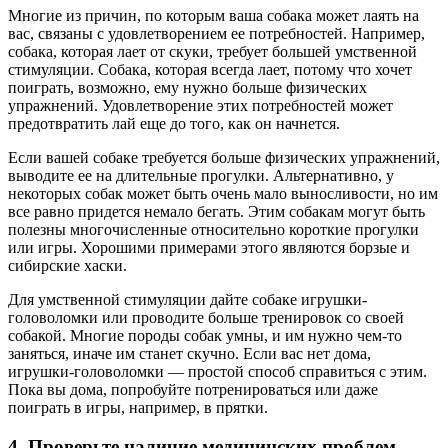
Многие из причин, по которым ваша собака может лаять на
вас, связаны с удовлетворением ее потребностей. Например,
собака, которая лает от скуки, требует большей умственной
стимуляции. Собака, которая всегда лает, потому что хочет
поиграть, возможно, ему нужно больше физических
упражнений. Удовлетворение этих потребностей может
предотвратить лай еще до того, как он начнется.
Если вашей собаке требуется больше физических упражнений,
выводите ее на длительные прогулки. Альтернативно, у
некоторых собак может быть очень мало выносливости, но им
все равно придется немало бегать. Этим собакам могут быть
полезны многочисленные относительно короткие прогулки
или игры. Хорошими примерами этого являются борзые и
сибирские хаски.
Для умственной стимуляции дайте собаке игрушки-
головоломки или проводите больше тренировок со своей
собакой. Многие породы собак умны, и им нужно чем-то
заняться, иначе им станет скучно. Если вас нет дома,
игрушки-головоломки — простой способ справиться с этим.
Пока вы дома, попробуйте потренироваться или даже
поиграть в игры, например, в прятки.
4. Проверьте наличие медицинских проблем