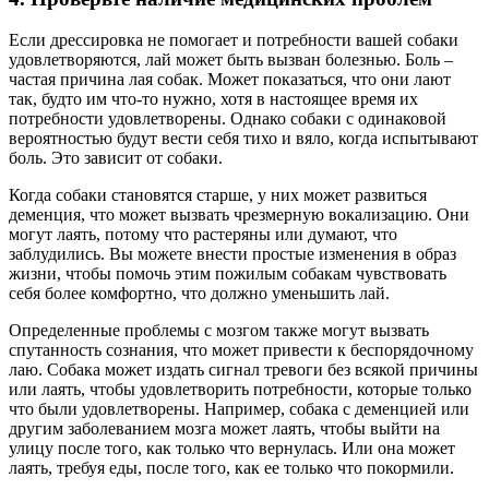
Если дрессировка не помогает и потребности вашей собаки
удовлетворяются, лай может быть вызван болезнью. Боль –
частая причина лая собак. Может показаться, что они лают
так, будто им что-то нужно, хотя в настоящее время их
потребности удовлетворены. Однако собаки с одинаковой
вероятностью будут вести себя тихо и вяло, когда испытывают
боль. Это зависит от собаки.
Когда собаки становятся старше, у них может развиться
деменция, что может вызвать чрезмерную вокализацию. Они
могут лаять, потому что растеряны или думают, что
заблудились. Вы можете внести простые изменения в образ
жизни, чтобы помочь этим пожилым собакам чувствовать
себя более комфортно, что должно уменьшить лай.
Определенные проблемы с мозгом также могут вызвать
спутанность сознания, что может привести к беспорядочному
лаю. Собака может издать сигнал тревоги без всякой причины
или лаять, чтобы удовлетворить потребности, которые только
что были удовлетворены. Например, собака с деменцией или
другим заболеванием мозга может лаять, чтобы выйти на
улицу после того, как только что вернулась. Или она может
лаять, требуя еды, после того, как ее только что покормили.