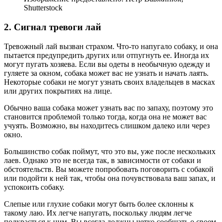
Shutterstock
2. Сигнал тревоги лай
Тревожный лай вызван страхом. Что-то напугало собаку, и она
пытается предупредить других или отпугнуть ее. Иногда их
могут пугать хозяева. Если вы одеты в необычную одежду и
гуляете за окном, собака может вас не узнать и начать лаять.
Некоторые собаки не могут узнать своих владельцев в масках
или других покрытиях на лице.
Обычно ваша собака может узнать вас по запаху, поэтому это
становится проблемой только тогда, когда она не может вас
учуять. Возможно, вы находитесь слишком далеко или через
окно.
Большинство собак поймут, что это вы, уже после нескольких
лаев. Однако это не всегда так, в зависимости от собаки и
обстоятельств. Вы можете попробовать поговорить с собакой
или подойти к ней так, чтобы она почувствовала ваш запах, и
успокоить собаку.
Слепые или глухие собаки могут быть более склонны к
такому лаю. Их легче напугать, поскольку людям легче
подкрасться к ним. Вы всегда должны четко сообщать о своем