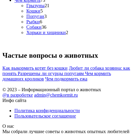
Чем кормить
73
Грызуны
21
Кошки
5
Попугаи
3
Рыбки
6
Собаки
36
Хорьки и хищники
2
Частые вопросы о
животных
Как выкормить котят без кошки
Любит ли собака хозяина: как
понять
Разрешены ли огурцы попугаям
Чем кормить
домашних кроликов
Чем подкормить ежа
© 2023 – Информационный портал о животных
@в разроботке
admin@chemkormit.ru
Инфо сайта
Политика конфиденциальности
Пользовательское соглашение
О нас
Мы собрали лучшие советы о животных опытных любителей