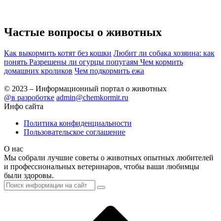
Частые вопросы о
животных
Как выкормить котят без кошки
Любит ли собака хозяина: как
понять
Разрешены ли огурцы попугаям
Чем кормить
домашних кроликов
Чем подкормить ежа
© 2023 – Информационный портал о животных
@в разроботке
admin@chemkormit.ru
Инфо сайта
Политика конфиденциальности
Пользовательское соглашение
О нас
Мы собрали лучшие советы о животных опытных любителей
и профессиональных ветеринаров, чтобы ваши любимцы
были здоровы.