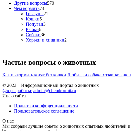
Другие вопросы
570
Чем кормить
73
Грызуны
21
Кошки
5
Попугаи
3
Рыбки
6
Собаки
36
Хорьки и хищники
2
Частые вопросы о
животных
Как выкормить котят без кошки
Любит ли собака хозяина: как 
© 2023 – Информационный портал о животных
@в разроботке
admin@chemkormit.ru
Инфо сайта
Политика конфиденциальности
Пользовательское соглашение
О нас
Мы собрали лучшие советы о животных опытных любителей и