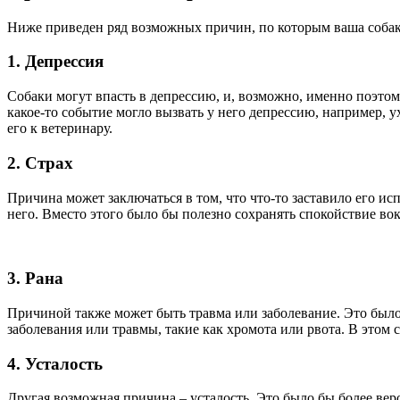
Ниже приведен ряд возможных причин, по которым ваша собака
1. Депрессия
Собаки могут впасть в депрессию, и, возможно, именно поэтому
какое-то событие могло вызвать у него депрессию, например, у
его к ветеринару.
2. Страх
Причина может заключаться в том, что что-то заставило его исп
него. Вместо этого было бы полезно сохранять спокойствие во
3. Рана
Причиной также может быть травма или заболевание. Это было 
заболевания или травмы, такие как хромота или рвота. В этом 
4. Усталость
Другая возможная причина – усталость. Это было бы более веро