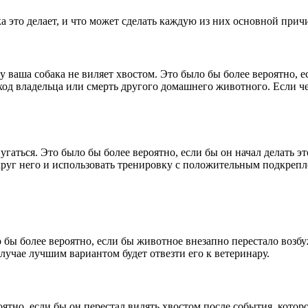
 это делает, и что может сделать каждую из них основной прич
 ваша собака не виляет хвостом. Это было бы более вероятно, ес
ход владельца или смерть другого домашнего животного. Если че
угаться. Это было бы более вероятно, если бы он начал делать эт
круг него и использовать тренировку с положительным подкрепл
бы более вероятно, если бы животное внезапно перестало возбу
случае лучшим вариантом будет отвезти его к ветеринару.
ятно, если бы он перестал вилять хвостом после события, которо