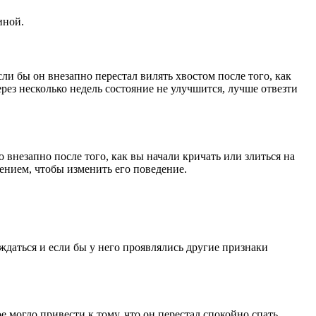
иной.
ли бы он внезапно перестал вилять хвостом после того, как
рез несколько недель состояние не улучшится, лучше отвезти
о внезапно после того, как вы начали кричать или злиться на
ением, чтобы изменить его поведение.
ждаться и если бы у него проявлялись другие признаки
е могло привести к тому, что он перестал спокойно спать.