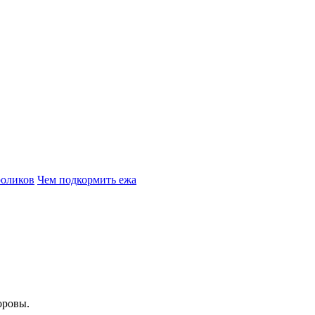
роликов
Чем подкормить ежа
оровы.