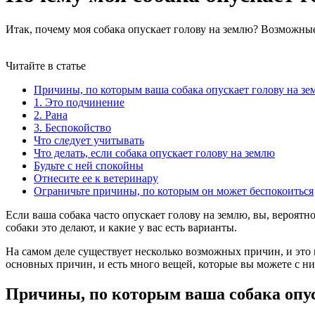
Итак, почему моя собака опускает голову на землю? Возможные
Читайте в статье
Причины, по которым ваша собака опускает голову на з
1. Это подчинение
2. Рана
3. Беспокойство
Что следует учитывать
Что делать, если собака опускает голову на землю
Будьте с ней спокойны
Отнесите ее к ветеринару
Ограничьте причины, по которым он может беспокоиться
Если ваша собака часто опускает голову на землю, вы, вероятн
собаки это делают, и какие у вас есть варианты.
На самом деле существует несколько возможных причин, и это
основных причин, и есть много вещей, которые вы можете с ни
Причины, по которым ваша собака опус