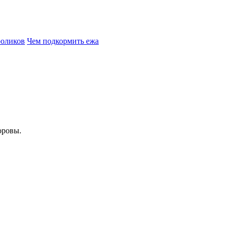
роликов
Чем подкормить ежа
оровы.