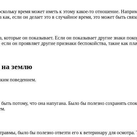
оскольку время может иметь к этому какое-то отношение. Например
 как, если он делает это в случайное время, это может быть свя
, которые он показывает. Если он показывает другие знаки поко
если он проявляет другие признаки беспокойства, такие как плач,
у на землю
аким поведением.
 быть потому, что она напугана. Было бы полезно сохранять споко
ем.
 травмы, было бы полезно отвезти его к ветеринару для осмотр