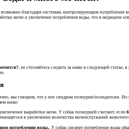
к возможно благодаря системам, контролирующим потребление в
аботки мочи и увеличение потребления воды, что в медицине и
?
 мочится?
, не стесняйтесь следить за нами в следующей статье,
ие.
ся
ычно, мы говорим, что у нее синдром полиурии/полидипсии. Но к
яем ниже.
ь увеличение выработки мочи. У собак полиурией считают, если
б
ючающегося в увеличении количества мочеиспусканий животног
ном потреблении воды.
. У собак среднее потребление воды обыч