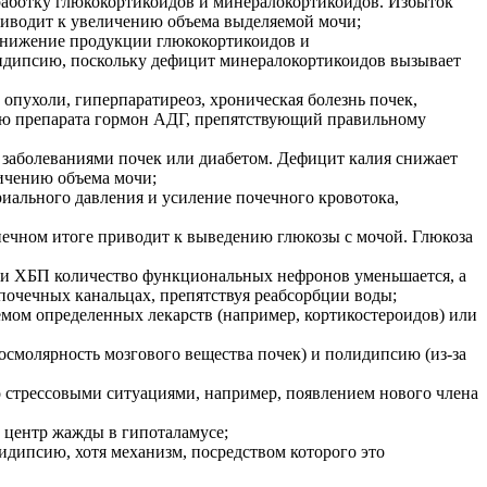
работку глюкокортикоидов и минералокортикоидов. Избыток
риводит к увеличению объема выделяемой мочи;
 снижение продукции глюкокортикоидов и
лидипсию, поскольку дефицит минералокортикоидов вызывает
 опухоли, гиперпаратиреоз, хроническая болезнь почек,
ию препарата гормон АДГ, препятствующий правильному
, заболеваниями почек или диабетом. Дефицит калия снижает
личению объема мочи;
иального давления и усиление почечного кровотока,
нечном итоге приводит к выведению глюкозы с мочой. Глюкоза
и ХБП количество функциональных нефронов уменьшается, а
очечных канальцах, препятствуя реабсорбции воды;
мом определенных лекарств (например, кортикостероидов) или
осмолярность мозгового вещества почек) и полидипсию (из-за
о стрессовыми ситуациями, например, появлением нового члена
ь центр жажды в гипоталамусе;
дипсию, хотя механизм, посредством которого это