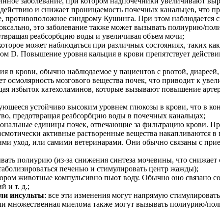
ринное заболевание, при котором надпочечники увеличивают вы
о действию и снижает проницаемость почечных канальцев, что п
ие, противоположное синдрому Кушинга. При этом наблюдается
оксально, это заболевание также может вызывать полиурию/по
отвращая реабсорбцию воды и увеличивая объем мочи;
которое может наблюдаться при различных состояниях, таких как
ном D. Повышение уровня кальция в крови препятствует действ
лия в крови, обычно наблюдаемое у пациентов с рвотой, диареей
т осмолярность мозгового вещества почек, что приводит к уве
щая избыток катехоламинов, которые вызывают повышение артер
зующееся устойчиво высоким уровнем глюкозы в крови, что в ко
тво, предотвращая реабсорбцию воды в почечных канальцах;
нальные единицы почек, отвечающие за фильтрацию крови. Пр
смотически активные растворенные вещества накапливаются в п
ми уход, или самими ветеринарами. Они обычно связаны с прие
ать полиурию (из-за снижения синтеза мочевины, что снижает 
таболизироваться печенью и стимулировать центр жажды);
отором животные компульсивно пьют воду. Обычно оно связано с
 и т. д.;
или инсульты
: все эти изменения могут напрямую стимулироват
или множественная миелома также могут вызывать полиурию/поли