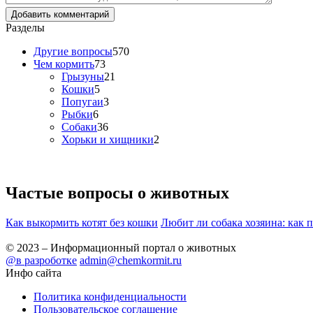
Разделы
Другие вопросы
570
Чем кормить
73
Грызуны
21
Кошки
5
Попугаи
3
Рыбки
6
Собаки
36
Хорьки и хищники
2
Частые вопросы о
животных
Как выкормить котят без кошки
Любит ли собака хозяина: как 
© 2023 – Информационный портал о животных
@в разроботке
admin@chemkormit.ru
Инфо сайта
Политика конфиденциальности
Пользовательское соглашение