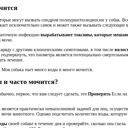
очится
торые могут вызвать синдром полиурии/полидипсии у собак. Все
ражает исключительно самок и может также вызывать следующие
 маточную инфекцию
вырабатывают токсины, которые мешаю
 мочи.
наряду с другими клиническими симптомами, в том числе
вялост
 подчеркнуть, что пиометра является потенциально смертельным
ать лечение.
ы и часто мочится?
бычно, первое, что вам следует сделать, это
Проверять
Если на 
, является практически невыполнимой задачей для лиц, осущест
 мочи животного. Однако подсчитать количество воды, которую 
воды
своей собаке в течение дня и проверяйте, сколько она съел