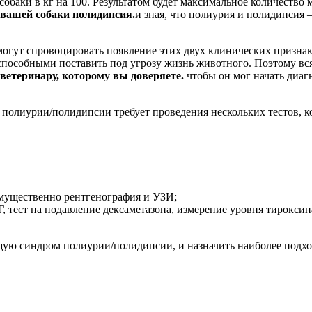
собаки в кг на 100. Результатом будет максимальное количество
 вашей собаки полидипсия.
и зная, что полиурия и полидипсия 
могут спровоцировать появление этих двух клинических признак
пособными поставить под угрозу жизнь животного. Поэтому всяк
ветеринару, которому вы доверяете.
чтобы он мог начать диаг
 полиурии/полидипсии требует проведения нескольких тестов, к
мущественно рентгенография и УЗИ;
, тест на подавление дексаметазона, измерение уровня тирокси
щую синдром полиурии/полидипсии, и назначить наиболее подхо