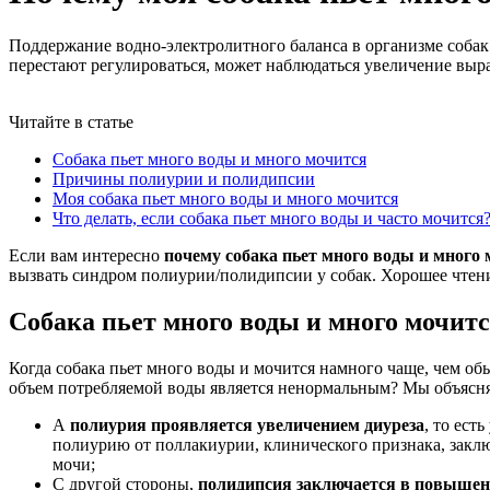
Поддержание водно-электролитного баланса в организме соба
перестают регулироваться, может наблюдаться увеличение выр
Читайте в статье
Cобака пьет много воды и много мочится
Причины полиурии и полидипсии
Моя собака пьет много воды и много мочится
Что делать, если собака пьет много воды и часто мочится
Если вам интересно
почему собака пьет много воды и много
вызвать синдром полиурии/полидипсии у собак. Хорошее чтен
Cобака пьет много воды и много мочит
Когда собака пьет много воды и мочится намного чаще, чем об
объем потребляемой воды является ненормальным? Мы объясн
А
полиурия проявляется увеличением диуреза
, то ест
полиурию от поллакиурии, клинического признака, закл
мочи;
С другой стороны,
полидипсия заключается в повышен