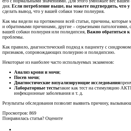
его с нормальными значениями. Для этого умножьте вес вашей 
дня.
Если потребление выше, вы можете подтвердить, что у
сделать вывод, что у вашей собаки тоже полиурия.
Как мы видели на протяжении всей статьи, причины, которые 
и обратимыми причинами, другие – серьезными патологиями, с
вашей собаки полиурия или полидипсия,
Важно обратиться к 
проблемы.
Как правило, диагностический подход к пациенту с синдромом
признаков, сопровождающих полиурию и полидипсию.
Некоторые из наиболее часто используемых экзаменов:
Анализ крови и мочи
;
Посев мочи
;
Диагностические визуализирующие исследования
преи
Лабораторные тесты
такие как тест на стимуляцию АКТГ
инфекционные заболевания и т. д.
Результаты обследования позволят выявить причину, вызываю
Просмотров:
869
Понравилась статья? Оцените