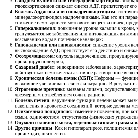
Синдром Кушинга или гиперадренокортицизм
: эндок
глюкокортикоидов снижает синтез АДГ, препятствует ег
Болезнь Аддисона или гипоадренокортицизм
: состоян
минералокортикоидов надпочечниками. Как это ни парад
снижение осмолярности мозгового вещества почек, пред
Гиперкальциемия
: повышение уровня кальция в крови, 
гранулематозные заболевания или интоксикация витами
всасыванию воды в почечных канальцах;
Гипокалиемия или
гипокалиемия
: снижение уровня ка
высвобождение АДГ, препятствует его действию и снижае
Феохромоцитома
: опухоль надпочечников, продуцирую
провоцируя полиурию;
Сахарный диабет
: эндокринное заболевание, характери
действует как осмотически активное растворенное вещес
Хроническая болезнь почек (ХБП)
: Нефроны — функцио
выжившие увеличивают свою фильтрацию. В результате о
Ятрогенные причины
: вызваны лицами, осуществляющи
чрезмерным потреблением соли в рационе;
Болезнь печени
: нарушение функции печени может вызыв
накопления в кровотоке соединений, которые должны ме
Психогенная полидипсия
: изменение поведения, при к
семьи, одиночеством, отсутствием физических упражнений
Опухоли головного мозга, черепно-мозговые травмы 
Другие причины
: Как и гипопаратиреоз, полицитемия 
происходит, неизвестен.