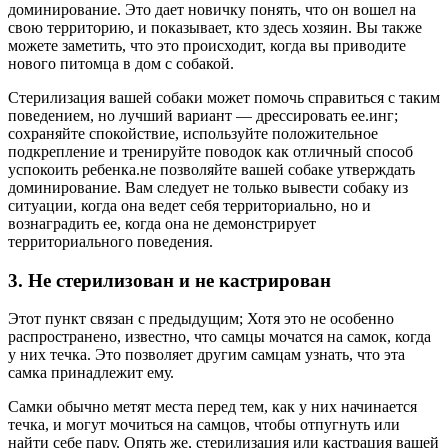
доминирование. Это дает новичку понять, что он вошел на
свою территорию, и показывает, кто здесь хозяин. Вы также
можете заметить, что это происходит, когда вы приводите
нового питомца в дом с собакой.
Стерилизация вашей собаки может помочь справиться с таким
поведением, но лучший вариант — дрессировать ее.инг;
сохраняйте спокойствие, используйте положительное
подкрепление и тренируйте поводок как отличный способ
успокоить ребенка.не позволяйте вашей собаке утверждать
доминирование. Вам следует не только вывести собаку из
ситуации, когда она ведет себя территориально, но и
вознаградить ее, когда она не демонстрирует
территориального поведения.
3. Не стерилизован и не кастрирован
Этот пункт связан с предыдущим; Хотя это не особенно
распространено, известно, что самцы мочатся на самок, когда
у них течка. Это позволяет другим самцам узнать, что эта
самка принадлежит ему.
Самки обычно метят места перед тем, как у них начинается
течка, и могут мочиться на самцов, чтобы отпугнуть или
найти себе пару. Опять же, стерилизация или кастрация вашей