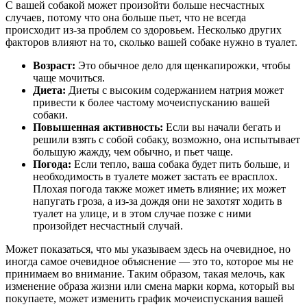
С вашей собакой может произойти больше несчастных
случаев, потому что она больше пьет, что не всегда
происходит из-за проблем со здоровьем. Несколько других
факторов влияют на то, сколько вашей собаке нужно в туалет.
Возраст:
Это обычное дело для щенкапирожки, чтобы
чаще мочиться.
Диета:
Диеты с высоким содержанием натрия может
привести к более частому мочеиспусканию вашей
собаки.
Повышенная активность:
Если вы начали бегать и
решили взять с собой собаку, возможно, она испытывает
большую жажду, чем обычно, и пьет чаще.
Погода:
Если тепло, ваша собака будет пить больше, и
необходимость в туалете может застать ее врасплох.
Плохая погода также может иметь влияние; их может
напугать гроза, а из-за дождя они не захотят ходить в
туалет на улице, и в этом случае позже с ними
произойдет несчастный случай.
Может показаться, что мы указываем здесь на очевидное, но
иногда самое очевидное объяснение — это то, которое мы не
принимаем во внимание. Таким образом, такая мелочь, как
изменение образа жизни или смена марки корма, который вы
покупаете, может изменить график мочеиспускания вашей