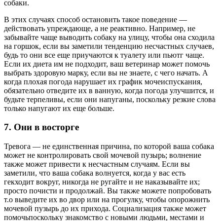
собаки.
В этих случаях способ остановить такое поведение —
действовать упреждающе, а не реактивно. Например, не
забывайте чаще выводить собаку на улицу, чтобы она сходила
на горшок, если вы заметили тенденцию несчастных случаев,
будь то они все еще приучаются к туалету или пьютг чаще.
Если их диета им не подходит, ваш ветеринар может помочь
выбрать здоровую марку, если вы не знаете, с чего начать. А
когда плохая погода нарушает их график мочеиспускания,
обязательно отведите их в ванную, когда погода улучшится, и
будьте терпеливы, если они напуганы, поскольку резкие слова
только напугают их еще больше.
7. Они в восторге
Тревога — не единственная причина, по которой ваша собака
может не контролировать свой мочевой пузырь; волнение
также может привести к несчастным случаям. Если вы
заметили, что ваша собака волнуется, когда у вас есть
гекходит вокруг, никогда не ругайте и не наказывайте их;
просто почисти и продолжай. Вы также можете попробовать
т.o выведите их во двор или на прогулку, чтобы опорожнить
мочевой пузырь до их прихода. Социализация также может
помочьпоскольку знакомство с новыми людьми, местами и