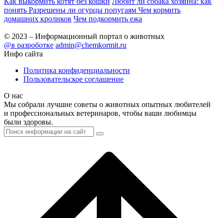
Как выкормить котят без кошки
Любит ли собака хозяина: как
понять
Разрешены ли огурцы попугаям
Чем кормить
домашних кроликов
Чем подкормить ежа
© 2023 – Информационный портал о животных
@в разроботке
admin@chemkormit.ru
Инфо сайта
Политика конфиденциальности
Пользовательское соглашение
О нас
Мы собрали лучшие советы о животных опытных любителей
и профессиональных ветеринаров, чтобы ваши любимцы
были здоровы.