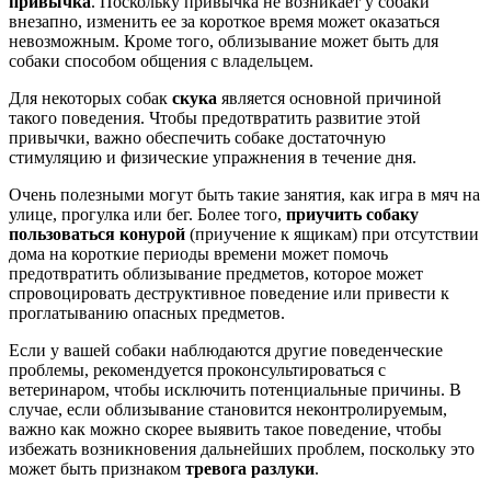
привычка
. Поскольку привычка не возникает у собаки
внезапно, изменить ее за короткое время может оказаться
невозможным. Кроме того, облизывание может быть для
собаки способом общения с владельцем.
Для некоторых собак
скука
является основной причиной
такого поведения. Чтобы предотвратить развитие этой
привычки, важно обеспечить собаке достаточную
стимуляцию и физические упражнения в течение дня.
Очень полезными могут быть такие занятия, как игра в мяч на
улице, прогулка или бег. Более того,
приучить собаку
пользоваться конурой
(приучение к ящикам) при отсутствии
дома на короткие периоды времени может помочь
предотвратить облизывание предметов, которое может
спровоцировать деструктивное поведение или привести к
проглатыванию опасных предметов.
Если у вашей собаки наблюдаются другие поведенческие
проблемы, рекомендуется проконсультироваться с
ветеринаром, чтобы исключить потенциальные причины. В
случае, если облизывание становится неконтролируемым,
важно как можно скорее выявить такое поведение, чтобы
избежать возникновения дальнейших проблем, поскольку это
может быть признаком
тревога разлуки
.