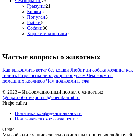
Чем кормить
73
Грызуны
21
Кошки
5
Попугаи
3
Рыбки
6
Собаки
36
Хорьки и хищники
2
Частые вопросы о
животных
Как выкормить котят без кошки
Любит ли собака хозяина: как
понять
Разрешены ли огурцы попугаям
Чем кормить
домашних кроликов
Чем подкормить ежа
© 2023 – Информационный портал о животных
@в разроботке
admin@chemkormit.ru
Инфо сайта
Политика конфиденциальности
Пользовательское соглашение
О нас
Мы собрали лучшие советы о животных опытных любителей