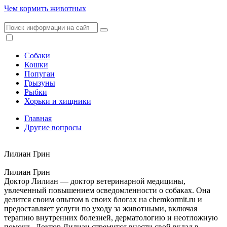
Чем кормить животных
Собаки
Кошки
Попугаи
Грызуны
Рыбки
Хорьки и хищники
Главная
Другие вопросы
Лилиан Грин
Лилиан Грин
Доктор Лилиан — доктор ветеринарной медицины,
увлеченный повышением осведомленности о собаках. Она
делится своим опытом в своих блогах на chemkormit.ru и
предоставляет услуги по уходу за животными, включая
терапию внутренних болезней, дерматологию и неотложную
помощь. Доктор Лилиан стремится внести свой вклад в