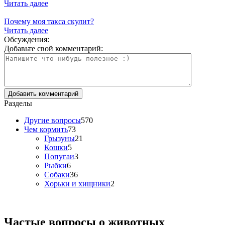
Читать далее
Почему моя такса скулит?
Читать далее
Обсуждения:
Добавьте свой комментарий:
Разделы
Другие вопросы
570
Чем кормить
73
Грызуны
21
Кошки
5
Попугаи
3
Рыбки
6
Собаки
36
Хорьки и хищники
2
Частые вопросы о
животных