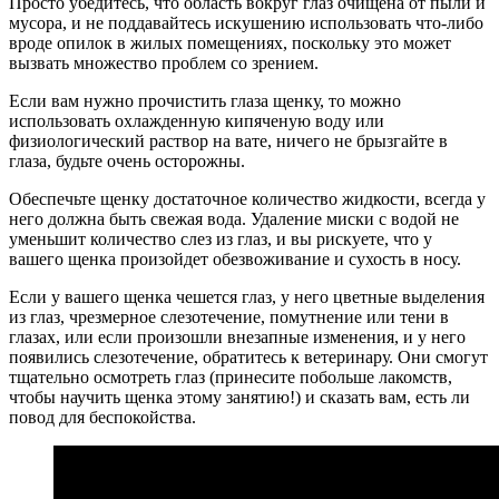
Просто убедитесь, что область вокруг глаз очищена от пыли и
мусора, и не поддавайтесь искушению использовать что-либо
вроде опилок в жилых помещениях, поскольку это может
вызвать множество проблем со зрением.
Если вам нужно прочистить глаза щенку, то можно
использовать охлажденную кипяченую воду или
физиологический раствор на вате, ничего не брызгайте в
глаза, будьте очень осторожны.
Обеспечьте щенку достаточное количество жидкости, всегда у
него должна быть свежая вода. Удаление миски с водой не
уменьшит количество слез из глаз, и вы рискуете, что у
вашего щенка произойдет обезвоживание и сухость в носу.
Если у вашего щенка чешется глаз, у него цветные выделения
из глаз, чрезмерное слезотечение, помутнение или тени в
глазах, или если произошли внезапные изменения, и у него
появились слезотечение, обратитесь к ветеринару. Они смогут
тщательно осмотреть глаз (принесите побольше лакомств,
чтобы научить щенка этому занятию!) и сказать вам, есть ли
повод для беспокойства.