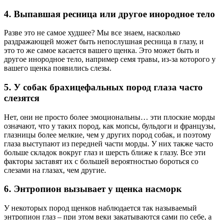
4. Выпавшая ресница или другое инородное тело
Разве это не самое худшее? Мы все знаем, насколько
раздражающей может быть непослушная ресница в глазу, и
это то же самое касается вашего щенка. Это может быть и
другое инородное тело, например семя травы, из-за которого у
вашего щенка появились слезы.
5. У собак брахицефальных пород глаза часто
слезятся
Нет, они не просто более эмоциональны… эти плоские морды
означают, что у таких пород, как мопсы, бульдоги и французы,
глазницы более мелкие, чем у других пород собак, и поэтому
глаза выступают из передней части морды. У них также часто
больше складок вокруг глаз и шерсть ближе к глазу. Все эти
факторы заставят их с большей вероятностью бороться со
слезами на глазах, чем другие.
6. Энтропион вызывает у щенка насморк
У некоторых пород щенков наблюдается так называемый
энтропион глаз – при этом веки закатываются сами по себе, а