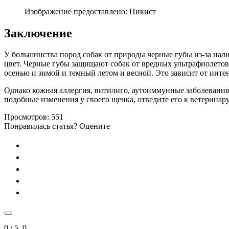
Изображение предоставлено: Пикист
Заключение
У большинства пород собак от природы черные губы из-за нал
цвет. Черные губы защищают собак от вредных ультрафиолетов
осенью и зимой и темный летом и весной. Это зависит от интен
Однако кожная аллергия, витилиго, аутоиммунные заболевания
подобные изменения у своего щенка, отведите его к ветеринару
Просмотров:
551
Понравилась статья? Оцените
0
/ 5.
0