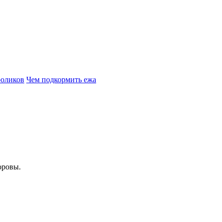
роликов
Чем подкормить ежа
оровы.