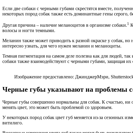
Если две собаки с черными губами скрестятся вместе, получе
некоторых пород собак также есть доминантные гены серого, б
1
Другая причина – наличие меланоцитов в организме собаки.
К
волосы и ногти темными.
Меланин также может приводить к разной окраске у собак, но 
интересно узнать, для чего нужен меланин и меланоциты.
Темная пигментация на самом деле полезна как для людей, та
собаки также взаимодействуют с черными губами, защищая их 
Изображение предоставлено: ДжинджерМэри, Shutterstoc
Черные губы указывают на проблемы с
Черные губы совершенно нормальны для собак. К счастью, ни о
менять цвет, это может быть проблемой со здоровьем.
У некоторых пород собак цвет губ меняется из-за сезонных из
витилиго.
Внезапные изменения цвета губ также могут быть результатом