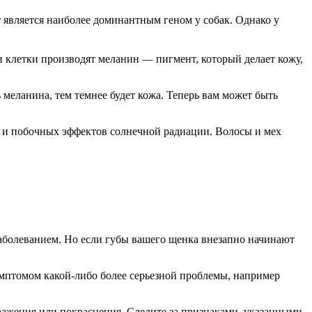
 является наиболее доминантным геном у собак. Однако у
и клетки производят меланин — пигмент, который делает кожу,
 меланина, тем темнее будет кожа. Теперь вам может быть
ей и побочных эффектов солнечной радиации. Волосы и мех
заболеванием. Но если губы вашего щенка внезапно начинают
имптомом какой-либо более серьезной проблемы, например
ражения или покраснения. Следите за признаками, указанными