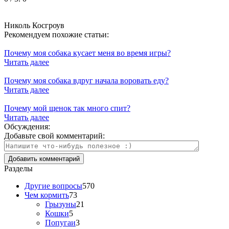
Николь Косгроув
Рекомендуем похожие статьи:
Почему моя собака кусает меня во время игры?
Читать далее
Почему моя собака вдруг начала воровать еду?
Читать далее
Почему мой щенок так много спит?
Читать далее
Обсуждения:
Добавьте свой комментарий:
Разделы
Другие вопросы
570
Чем кормить
73
Грызуны
21
Кошки
5
Попугаи
3