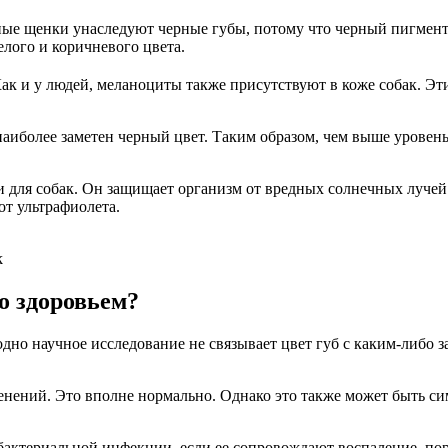
нные щенки унаследуют черные губы, потому что черный пигмент
елого и коричневого цвета.
ак и у людей, меланоциты также присутствуют в коже собак. Эт
наиболее заметен черный цвет. Таким образом, чем выше уровень
к и для собак. Он защищает организм от вредных солнечных луч
от ультрафиолета.
k
о здоровьем?
дно научное исследование не связывает цвет губ с каким-либо 
менений. Это вполне нормально. Однако это также может быть с
 бактериальной инфекции, если ее сопровождают воспаление, по