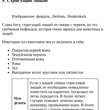
9. Стригущий лишай
Изображение: февраль_Любовь, Shutterstock
Слава богу, стригущий лишай не связан с червем, но это
грибковая инфекция, которая очень заразна для животных и
людей.
Некоторые из симптомов могут включать в себя:
Покрытая коркой кожа
Чешуйчатая перхоть
Потемневшая кожа
Язвы
Зуд
Выпадение волос круговое или пятнистое.
Если у вашей собаки стригущий
лишай, ее необходимо немедленно
поместить на карантин, поскольку он
легко передается. В более легких
Что
случаях поможет лечение кожи,
делать
например, промывание кожи. В более
серьезных случаях ветеринар обычно