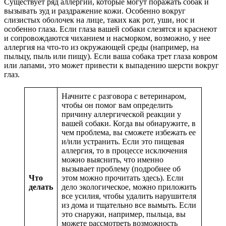
Существует ряд аллергий, которые могут поражать собак и
вызывать зуд и раздражение кожи. Особенно вокруг
слизистых оболочек на лице, таких как рот, уши, нос и
особенно глаза. Если глаза вашей собаки слезятся и краснеют
и сопровождаются чиханием и насморком, возможно, у нее
аллергия на что-то из окружающей среды (например, на
пыльцу, пыль или пищу). Если ваша собака трет глаза ковром
или лапами, это может привести к выпадению шерсти вокруг
глаз.
Начните с разговора с ветеринаром,
чтобы он помог вам определить
причину аллергической реакции у
вашей собаки. Когда вы обнаружите, в
чем проблема, вы сможете избежать ее
и/или устранить. Если это пищевая
аллергия, то в процессе исключения
можно выяснить, что именно
вызывает проблему (подробнее об
Что
этом можно прочитать здесь). Если
делать
дело экологическое, можно приложить
все усилия, чтобы удалить нарушителя
из дома и тщательно все вымыть. Если
это снаружи, например, пыльца, вы
можете рассмотреть возможность