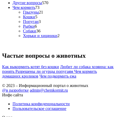
Другие вопросы
570
Чем кормить
73
Грызуны
21
Кошки
5
Попугаи
3
Рыбки
6
Собаки
36
Хорьки и хищники
2
Частые вопросы о
животных
Как выкормить котят без кошки
Любит ли собака хозяина: как
понять
Разрешены ли огурцы попугаям
Чем кормить
домашних кроликов
Чем подкормить ежа
© 2023 – Информационный портал о животных
@в разроботке
admin@chemkormit.ru
Инфо сайта
Политика конфиденциальности
Пользовательское соглашение