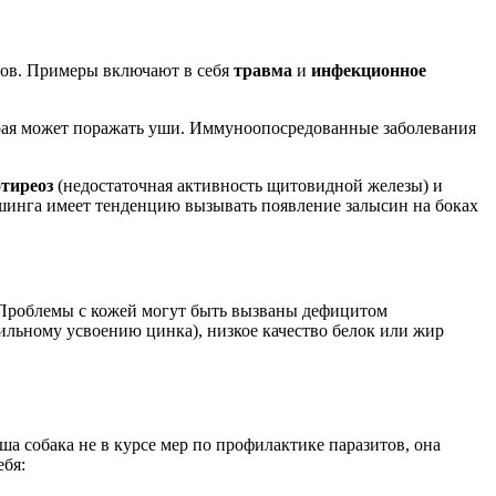
улов. Примеры включают в себя
травма
и
инфекционное
торая может поражать уши. Иммуноопосредованные заболевания
тиреоз
(недостаточная активность щитовидной железы) и
ушинга имеет тенденцию вызывать появление залысин на боках
я. Проблемы с кожей могут быть вызваны дефицитом
ильному усвоению цинка), низкое качество белок или жир
а собака не в курсе мер по профилактике паразитов, она
ебя: