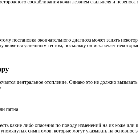
 осторожного соскабливания кожи лезвием скальпеля и переноса 
ому постановка окончательного диагноза может занять некотор
у является успешным тестом, поскольку он исключает некоторые
ару
ючается центральное отопление. Однако это не должно вызывать
:
или пятна
 есть какие-либо опасения по поводу изменений на их коже или ш
упомянутых симптомов, которые могут указывать на основное за