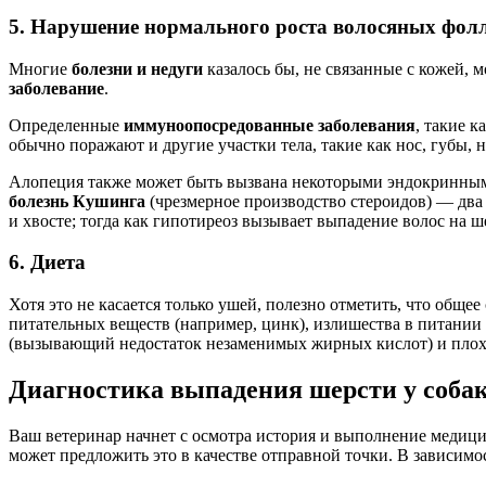
5. Нарушение нормального роста волосяных фол
Многие
болезни и недуги
казалось бы, не связанные с кожей,
заболевание
.
Определенные
иммуноопосредованные заболевания
, такие 
обычно поражают и другие участки тела, такие как нос, губы, 
Алопеция также может быть вызвана некоторыми эндокринным
болезнь Кушинга
(чрезмерное производство стероидов) — два
и хвосте; тогда как гипотиреоз вызывает выпадение волос на ше
6. Диета
Хотя это не касается только ушей, полезно отметить, что общ
питательных веществ (например, цинк), излишества в питании
(вызывающий недостаток незаменимых жирных кислот) и плоха
Диагностика выпадения шерсти у соба
Ваш ветеринар начнет с осмотра история и выполнение медицин
может предложить это в качестве отправной точки. В зависимос