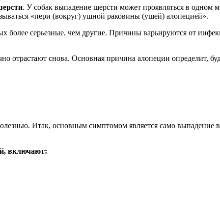
шерсти
. У собак выпадение шерсти может проявляться в одном ме
азываться «пери (вокруг) ушной раковины (ушей) алопецией».
ых более серьезные, чем другие. Причины варьируются от инфек
но отрастают снова. Основная причина алопеции определит, буде
 болезнью. Итак, основным симптомом является само выпадение 
й, включают: