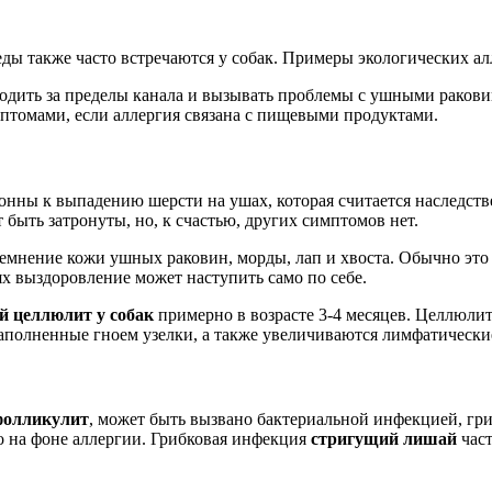
ды также часто встречаются у собак. Примеры экологических ал
одить за пределы канала и вызывать проблемы с ушными ракови
птомами, если аллергия связана с пищевыми продуктами.
онны к выпадению шерсти на ушах, которая считается наследст
 быть затронуты, но, к счастью, других симптомов нет.
мнение кожи ушных раковин, морды, лап и хвоста. Обычно это пр
ях выздоровление может наступить само по себе.
 целлюлит у собак
примерно в возрасте 3-4 месяцев. Целлюлит
полненные гноем узелки, а также увеличиваются лимфатические 
фолликулит
, может быть вызвано бактериальной инфекцией, гр
о на фоне аллергии. Грибковая инфекция
стригущий лишай
част