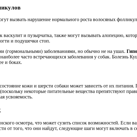
ликулов
 могут вызвать нарушение нормального роста волосяных фоллик
как васкулит и пузырчатка, также могут вызывать алопецию, ко
ногти и подушечки стоп.
и (гормональными) заболеваниями, но обычно не на ушах.
Гипо
 наиболее часто встречающихся заболевания у собак. Болезнь К
е и боках.
ее состояние кожи и шерсти собаки может зависеть от их питани
 (поскольку некоторые питательные вещества препятствуют прав
я усвояемость.
к
ского осмотра, что может сузить список возможностей. Если ваш
ти от того, что они найдут, следующие шаги могут включать в с