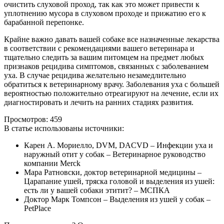
очистить слуховой проход, так как это может привести к
уплотнению мусора в слуховом проходе и прижатию его к
барабанной перепонке.
Крайне важно давать вашей собаке все назначенные лекарства
в соответствии с рекомендациями вашего ветеринара и
тщательно следить за вашим питомцем на предмет любых
признаков рецидива симптомов, связанных с заболеванием
уха. В случае рецидива желательно незамедлительно
обратиться к ветеринарному врачу. Заболевания уха с большей
вероятностью положительно отреагируют на лечение, если их
диагностировать и лечить на ранних стадиях развития.
Просмотров:
459
В статье использованы источники:
Карен А. Мориелло, DVM, DACVD – Инфекции уха и
наружный отит у собак – Ветеринарное руководство
компании Merck
Мара Ратновски, доктор ветеринарной медицины –
Царапание ушей, тряска головой и выделения из ушей:
есть ли у вашей собаки этитит? – МСПКА
Доктор Марк Томпсон – Выделения из ушей у собак –
PetPlace