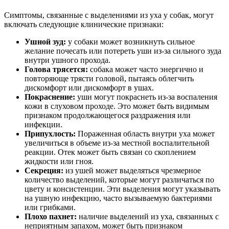
Симптомы, связанные с выделениями из уха у собак, могут
включать следующие клинические признаки:
Ушной зуд:
у собаки может возникнуть сильное
желание почесать или потереть уши из-за сильного зуда
внутри ушного прохода.
Голова трясется:
собака может часто энергично и
повторяюще трясти головой, пытаясь облегчить
дискомфорт или дискомфорт в ушах.
Покраснение:
уши могут покраснеть из-за воспаления
кожи в слуховом проходе. Это может быть видимым
признаком продолжающегося раздражения или
инфекции.
Припухлость:
Пораженная область внутри уха может
увеличиться в объеме из-за местной воспалительной
реакции. Отек может быть связан со скоплением
жидкости или гноя.
Секреция:
из ушей может выделяться чрезмерное
количество выделений, которые могут различаться по
цвету и консистенции. Эти выделения могут указывать
на ушную инфекцию, часто вызываемую бактериями
или грибками.
Плохо пахнет:
наличие выделений из уха, связанных с
неприятным запахом, может быть признаком