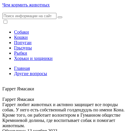
Чем кормить животных
Собаки
Кошки
Попугаи
Грызуны
Рыбки
Хорьки и хищники
Главная
Другие вопросы
Гаррет Ямасаки
Гаррет Ямасаки
Гаррет любит животных и активно защищает все породы
собак. У него есть собственный голдендудль по имени Кона.
Кроме того, он работает волонтером в Гуманном обществе
Кремниевой долины, где воспитывает собак и помогает
животным.
Обновлено: 13 ноября 2023