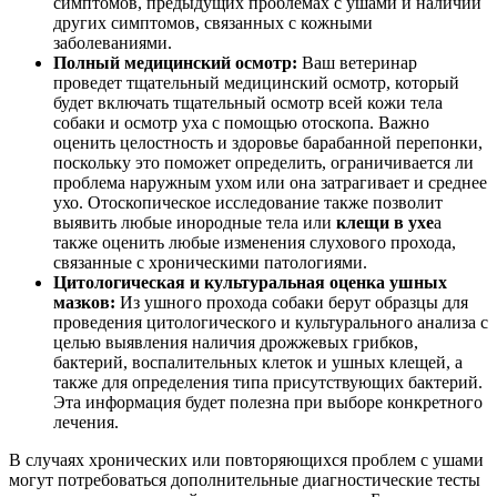
симптомов, предыдущих проблемах с ушами и наличии
других симптомов, связанных с кожными
заболеваниями.
Полный медицинский осмотр:
Ваш ветеринар
проведет тщательный медицинский осмотр, который
будет включать тщательный осмотр всей кожи тела
собаки и осмотр уха с помощью отоскопа. Важно
оценить целостность и здоровье барабанной перепонки,
поскольку это поможет определить, ограничивается ли
проблема наружным ухом или она затрагивает и среднее
ухо. Отоскопическое исследование также позволит
выявить любые инородные тела или
клещи в ухе
а
также оценить любые изменения слухового прохода,
связанные с хроническими патологиями.
Цитологическая и культуральная оценка ушных
мазков:
Из ушного прохода собаки берут образцы для
проведения цитологического и культурального анализа с
целью выявления наличия дрожжевых грибков,
бактерий, воспалительных клеток и ушных клещей, а
также для определения типа присутствующих бактерий.
Эта информация будет полезна при выборе конкретного
лечения.
В случаях хронических или повторяющихся проблем с ушами
могут потребоваться дополнительные диагностические тесты