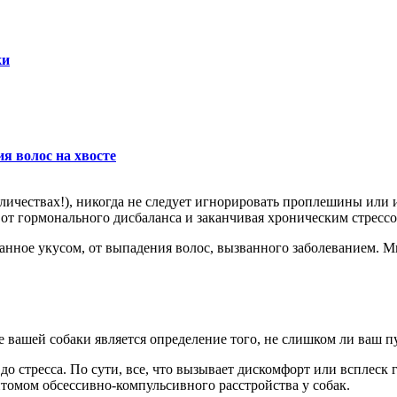
ки
ия волос на хвосте
количествах!), никогда не следует игнорировать проплешины или
от гормонального дисбаланса и заканчивая хроническим стрессо
званное укусом, от выпадения волос, вызванного заболеванием.
вашей собаки является определение того, не слишком ли ваш пу
о стресса. По сути, все, что вызывает дискомфорт или всплеск г
томом обсессивно-компульсивного расстройства у собак.