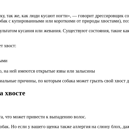
ку, так же, как люди кусают ногти», — говорит дрессировщик со
бак с купированными или короткими от природы хвостами), поэт
результатом кусания или жевания. Существуют состояния, такие 
т хвост:
ными
но, на ней имеются открытые язвы или залысины
иальные причины, по которым собака может грызть свой хвост д
а хвосте
та, что может привести к выпадению волос.
обак. Но если у вашего щенка также аллергия на слюну блох, да