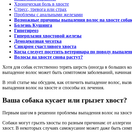
Хроническая боль в хвосте
Стресс, тревога или страх
Проблемы с анальными железами
Возможные причины выпадения волос на хвосте соба
Болезнь Кушинга
Гипотиреоз
Гиперплазия хвостовой железы
Демодекозная чесотка
Синдром счастливого хвоста
Когда следует посетить ветеринара по поводу выпаден
Волосы на хвосте снова растут?
Хотя для собак естественно терять шерсть (иногда в больших 
выпадение волос может быть симптомом заболеваний, начиная 
В этой статье мы обсудим, как отличить выпадение волос, вы
выпадения волос на хвосте и способы их лечения.
Ваша собака кусает или грызет хвост?
Первым шагом в решении проблемы выпадения волос на хвосте 
Собаки могут грызть хвосты по разным причинам: от аллергии д
хвост. В некоторых случаях самокусание может даже быть симп