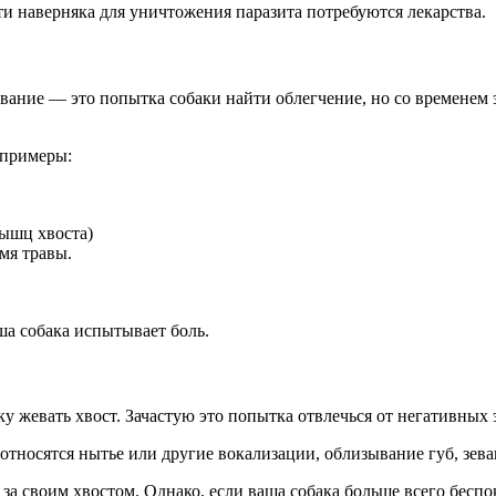
и наверняка для уничтожения паразита потребуются лекарства.
Жевание — это попытка собаки найти облегчение, но со временем
 примеры:
ышц хвоста)
мя травы.
аша собака испытывает боль.
аку жевать хвост. Зачастую это попытка отвлечься от негативных
тносятся нытье или другие вокализации, облизывание губ, зеван
за своим хвостом. Однако, если ваша собака больше всего беспок