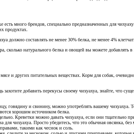
ке есть много брендов, специально предназначенных для чихуах
их продуктах.
хуа должно составлять не менее 30% белка, не менее 4% клетча
ра, сколько натурального белка и овощей вы можете добавлять в
в мясе и других питательных веществах. Корм для собак, очевид
ь захотите добавить перекусы своему чихуахуа, знайте, что сущ
рицу, говядину и свинину, можно употреблять вашему чихуахуа. Т
вляются хорошим источником белка.
отдельно. Креветки можно давать чихуахуа, если они тщательно 
зна для чихуахуа. Просто убедитесь, что это обычная овсянка, без 
иправами, такими как чеснок и соль.
же, следите за чесноком, солью и другими приправами, которые ч