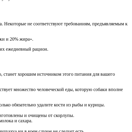
уа. Некоторые не соответствуют требованиям, предъявляемым к
тки и 20% жира».
 их ежедневный рацион.
но, станет хорошим источником этого питания для вашего
ествует множество человеческой еды, которую собаки вполне
олько обязательно удалите кости из рыбы и курицы.
приготовлены и очищены от скорлупы.
молока и сахара.
ихуахуа ни в коем случае не следует есть.