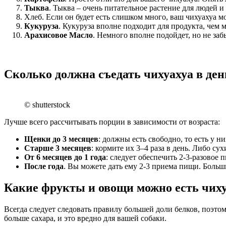
Тыква
. Тыква – очень питательное растение для людей и 
Хлеб. Если он будет есть слишком много, ваш чихуахуа мо
Кукуруза
. Кукуруза вполне подходит для продукта, чем 
Арахисовое Масло
. Немного вполне подойдет, но не заб
Сколько должна съедать чихуахуа в ден
© shutterstock
Лучше всего рассчитывать порции в зависимости от возраста:
Щенки до 3 месяцев
: должны есть свободно, то есть у 
Старше 3 месяцев
: кормите их 3–4 раза в день. Либо с
От 6 месяцев до 1 года
: следует обеспечить 2-3-разовое 
После год
а
. Вы можете дать ему 2-3 приема пищи. Большин
Какие фрукты и овощи можно есть чих
Всегда следует следовать правилу большей доли белков, поэт
больше сахара, и это вредно для вашей собаки.