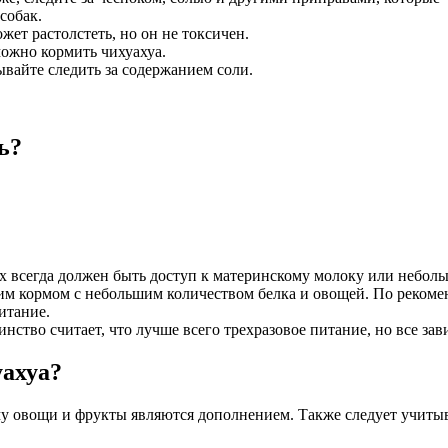
собак.
жет растолстеть, но он не токсичен.
можно кормить чихуахуа.
ывайте следить за содержанием соли.
ь?
них всегда должен быть доступ к материнскому молоку или небол
ухим кормом с небольшим количеством белка и овощей. По реком
питание.
ство считает, что лучше всего трехразовое питание, но все завис
уахуа?
ому овощи и фрукты являются дополнением. Также следует учиты