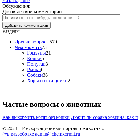
Читать далее
Обсуждения:
Добавьте свой комментарий:
Разделы
Другие вопросы
570
Чем кормить
73
Грызуны
21
Кошки
5
Попугаи
3
Рыбки
6
Собаки
36
Хорьки и хищники
2
Частые вопросы о
животных
Как выкормить котят без кошки
Любит ли собака хозяина: как 
© 2023 – Информационный портал о животных
@в разроботке
admin@chemkormit.ru