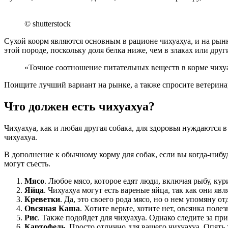
© shutterstock
Сухой коорм являются основным в рационе чихуахуа, и на рын
этой породе, поскольку доля белка ниже, чем в злаках или друг
«Точное соотношение питательных веществ в корме чихуа
Поищите лучший вариант на рынке, а также спросите ветерина
Что должен есть чихуахуа?
Чихуахуа, как и любая другая собака, для здоровья нуждаются 
чихуахуа.
В дополнение к обычному корму для собак, если вы когда-нибуд
могут съесть.
Мясо
. Любое мясо, которое едят люди, включая рыбу, ку
Яйца
. Чихуахуа могут есть вареные яйца, так как они я
Креветк
и
. Да, это своего рода мясо, но о нем упомяну 
Овсяная Каша
. Хотите верьте, хотите нет, овсянка поле
Рис
. Также подойдет для чихуахуа. Однако следите за пр
Картофель
. Просто отлично для вашего чихуахуа. Опять 