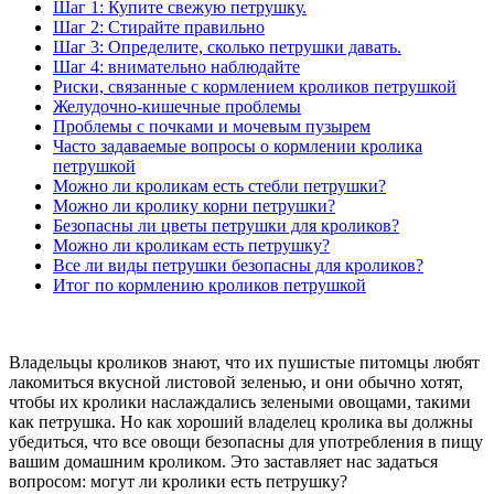
Шаг 1: Купите свежую петрушку.
Шаг 2: Стирайте правильно
Шаг 3: Определите, сколько петрушки давать.
Шаг 4: внимательно наблюдайте
Риски, связанные с кормлением кроликов петрушкой
Желудочно-кишечные проблемы
Проблемы с почками и мочевым пузырем
Часто задаваемые вопросы о кормлении кролика
петрушкой
Можно ли кроликам есть стебли петрушки?
Можно ли кролику корни петрушки?
Безопасны ли цветы петрушки для кроликов?
Можно ли кроликам есть петрушку?
Все ли виды петрушки безопасны для кроликов?
Итог по кормлению кроликов петрушкой
Владельцы кроликов знают, что их пушистые питомцы любят
лакомиться вкусной листовой зеленью, и они обычно хотят,
чтобы их кролики наслаждались зелеными овощами, такими
как петрушка. Но как хороший владелец кролика вы должны
убедиться, что все овощи безопасны для употребления в пищу
вашим домашним кроликом. Это заставляет нас задаться
вопросом: могут ли кролики есть петрушку?