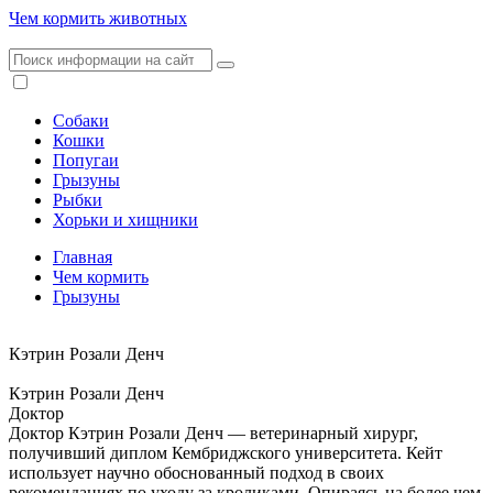
Чем кормить животных
Собаки
Кошки
Попугаи
Грызуны
Рыбки
Хорьки и хищники
Главная
Чем кормить
Грызуны
Кэтрин Розали Денч
Кэтрин Розали Денч
Доктор
Доктор Кэтрин Розали Денч — ветеринарный хирург,
получивший диплом Кембриджского университета. Кейт
использует научно обоснованный подход в своих
рекомендациях по уходу за кроликами. Опираясь на более чем