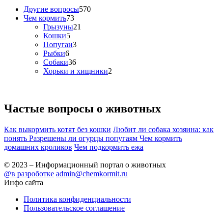
Другие вопросы
570
Чем кормить
73
Грызуны
21
Кошки
5
Попугаи
3
Рыбки
6
Собаки
36
Хорьки и хищники
2
Частые вопросы о
животных
Как выкормить котят без кошки
Любит ли собака хозяина: как
понять
Разрешены ли огурцы попугаям
Чем кормить
домашних кроликов
Чем подкормить ежа
© 2023 – Информационный портал о животных
@в разроботке
admin@chemkormit.ru
Инфо сайта
Политика конфиденциальности
Пользовательское соглашение