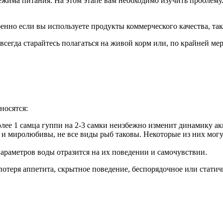
ежима питания. На этом этапе вам необходимо изучить проблему.
бенно если вы используете продукты коммерческого качества, так
сегда старайтесь полагаться на живой корм или, по крайней ме
носятся:
олее 1 самца гуппи на 2-3 самки неизбежно изменит динамику а
и миролюбивы, не все виды рыб таковы. Некоторые из них могу
параметров воды отразится на их поведении и самочувствии.
отеря аппетита, скрытное поведение, беспорядочное или статичн