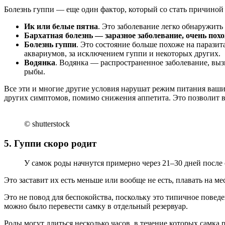
Болезнь гуппи — еще один фактор, который со стать причиной 
Ик или белые пятна
. Это заболевание легко обнаружит
Бархатная болезнь — заразное заболевание, очень пох
Болезнь гуппи
. Это состояние больше похоже на парази
аквариумов, за исключением гуппи и некоторых других.
Водянка
. Водянка — распространенное заболевание, вы
рыбы.
Все эти и многие другие условия нарушат режим питания ваши
других симптомов, помимо снижения аппетита. Это позволит 
© shutterstock
5. Гуппи скоро родит
У самок роды начнутся примерно через 21–30 дней после
Это заставит их есть меньше или вообще не есть, плавать на м
Это не повод для беспокойства, поскольку это типичное повед
можно было перевести самку в отдельный резервуар.
Роды могут длиться несколько часов, в течение которых самка 