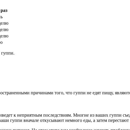
 раз
нь
еделю
еделю
еделю
лю
 гуппи.
ространенными причинами того, что гуппи не едят пищу, являют
дет к неприятным последствиям. Многие из ваших гуппи съедят 
 ваши гуппи вначале откусывают немного еды, а затем перестают