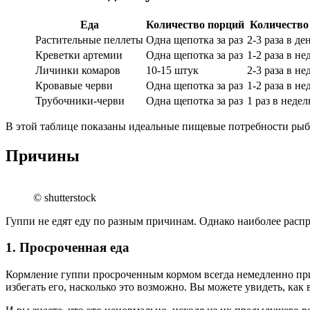
Еда
Количество порций
Количество
Растительные пеллеты
Одна щепотка за раз
2-3 раза в де
Креветки артемии
Одна щепотка за раз
1-2 раза в н
Личинки комаров
10-15 штук
2-3 раза в н
Кровавые черви
Одна щепотка за раз
1-2 раза в н
Трубочники-черви
Одна щепотка за раз
1 раз в неде
В этой таблице показаны идеальные пищевые потребности рыб
Причины
© shutterstock
Гуппи не едят еду по разным причинам. Однако наиболее расп
1. Просроченная еда
Кормление гуппи просроченным кормом всегда немедленно приве
избегать его, насколько это возможно. Вы можете увидеть, как