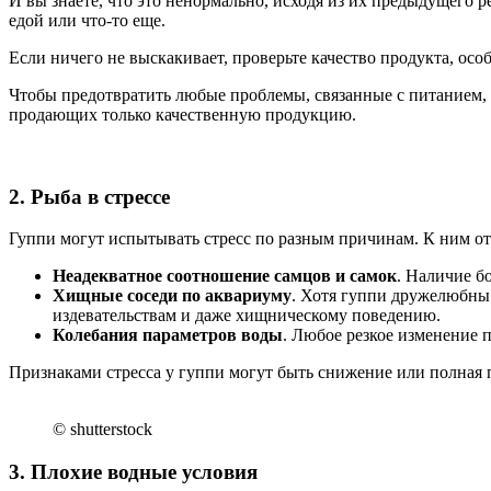
И вы знаете, что это ненормально, исходя из их предыдущего р
едой или что-то еще.
Если ничего не выскакивает, проверьте качество продукта, осо
Чтобы предотвратить любые проблемы, связанные с питанием, в
продающих только качественную продукцию.
2. Рыба в стрессе
Гуппи могут испытывать стресс по разным причинам. К ним от
Неадекватное соотношение самцов и самок
. Наличие б
Хищные соседи по аквариуму
. Хотя гуппи дружелюбны 
издевательствам и даже хищническому поведению.
Колебания параметров воды
. Любое резкое изменение 
Признаками стресса у гуппи могут быть снижение или полная п
© shutterstock
3. Плохие водные условия