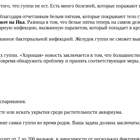
того, что гуппи не ест. Есть много болезней, которые поражают
ь благодаря отчетливым белым пятнам, которые покрывают тело 
ожее на Ика
. Разница в том, что белые пятна теперь на самом дел
тарную инфекцию, вызванную паразитом, который попадает в кро
званное бактериальной инфекцией. Желудок гуппи не сможет выв
х гуппи. «Хорошая» новость заключается в том, что большинст
вовремя обнаружить проблему и принять соответствующие меры.
 спаривания.
есте или искать укрытия среди растительности аквариума.
ение самки гуппи во время родов. Ваша задача должна заключать
родит от 2 до 200 мальков, в зависимости от нескольких факторов