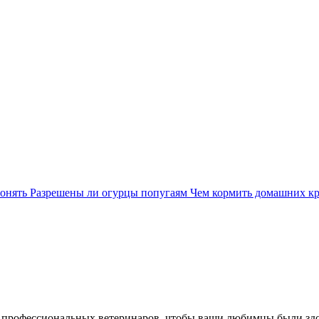
понять
Разрешены ли огурцы попугаям
Чем кормить домашних к
 профессиональных ветеринаров, чтобы ваши любимцы были зд