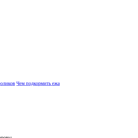
роликов
Чем подкормить ежа
оровы.