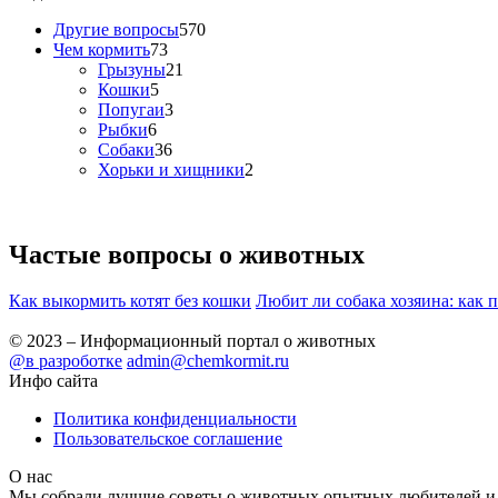
Другие вопросы
570
Чем кормить
73
Грызуны
21
Кошки
5
Попугаи
3
Рыбки
6
Собаки
36
Хорьки и хищники
2
Частые вопросы о
животных
Как выкормить котят без кошки
Любит ли собака хозяина: как 
© 2023 – Информационный портал о животных
@в разроботке
admin@chemkormit.ru
Инфо сайта
Политика конфиденциальности
Пользовательское соглашение
О нас
Мы собрали лучшие советы о животных опытных любителей и