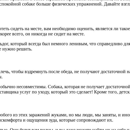
спокойной собаке больше физических упражнений. Давайте взгл
отеть сидеть на месте, вам необходимо оценить, является ли т
орее всего, он никогда не сидит на месте.
ьдог, который всегда был немного ленивым, что справедливо для
ые нужно решить.
илечь, чтобы вздремнуть после обеда, не получают достаточной 
ы.
 обычно несовместимы. Собака, которая не получает достаточно
тавщика услуг по уходу, который это сделает! Кроме того, детс
бого из этих заражений жуками, но мы люди, мы заняты, и иног
искомфорта и ощущения зуда, которые сопровождают их.
тью. Они будут вам видны, и вы даже можете найти их на себе и