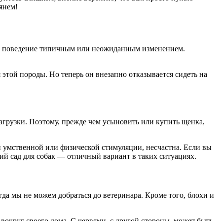
янем!
акое поведение типичным или неожиданным изменением.
 этой породы. Но теперь он внезапно отказывается сидеть на
нагрузки. Поэтому, прежде чем усыновить или купить щенка,
й умственной или физической стимуляции, несчастна. Если вы
кий сад для собак — отличный вариант в таких ситуациях.
да мы не можем добраться до ветеринара. Кроме того, блохи и
 вокруг своего дома. С червями, с другой стороны, может быть