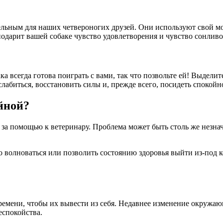
ьным для наших четвероногих друзей. Они используют свой моз
подарит вашей собаке чувство удовлетворения и чувство сонливо
 всегда готова поиграть с вами, так что позвольте ей! Выделите
слабиться, восстановить силы и, прежде всего, посидеть спокойн
йной?
за помощью к ветеринару. Проблема может быть столь же незначи
 волноваться или позволить состоянию здоровья выйти из-под ко
мени, чтобы их вывести из себя. Недавнее изменение окружающ
еспокойства.