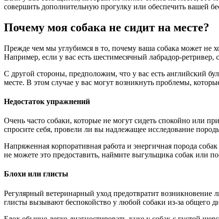
совершить дополнительную прогулку или обеспечить вашей бе
Почему моя собака не сидит на месте?
Прежде чем мы углубимся в то, почему ваша собака может не х
Например, если у вас есть шестимесячный лабрадор-ретривер, ск
С другой стороны, предположим, что у вас есть английский бул
месте. В этом случае у вас могут возникнуть проблемы, котор
Недостаток упражнений
Очень часто собаки, которые не могут сидеть спокойно или пр
спросите себя, провели ли вы надлежащее исследование пород
Напряженная корпоративная работа и энергичная порода собак
не можете это предоставить, наймите выгульщика собак или пос
Блохи или глисты
Регулярный ветеринарный уход предотвратит возникновение лю
глисты вызывают беспокойство у любой собаки из-за общего д
Блох обычно легко диагностировать даже у собак с густой шерс