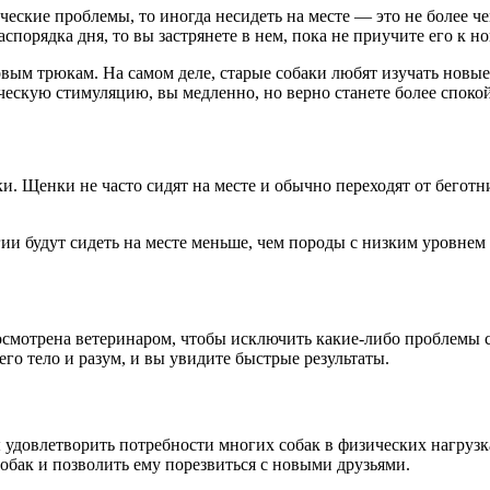
еские проблемы, то иногда несидеть на месте — это не более ч
аспорядка дня, то вы застрянете в нем, пока не приучите его к н
овым трюкам. На самом деле, старые собаки любят изучать новые
ческую стимуляцию, вы медленно, но верно станете более спокой
и. Щенки не часто сидят на месте и обычно переходят от бегот
и будут сидеть на месте меньше, чем породы с низким уровнем э
 осмотрена ветеринаром, чтобы исключить какие-либо проблемы
го тело и разум, и вы увидите быстрые результаты.
удовлетворить потребности многих собак в физических нагрузк
собак и позволить ему порезвиться с новыми друзьями.