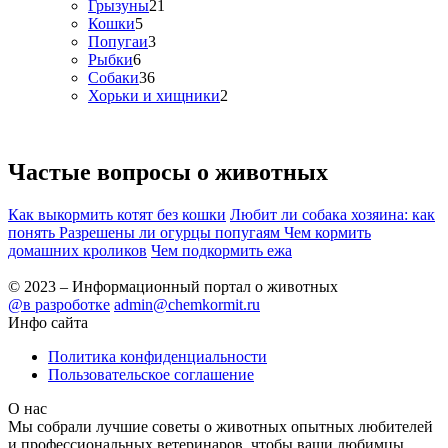
Грызуны
21
Кошки
5
Попугаи
3
Рыбки
6
Собаки
36
Хорьки и хищники
2
Частые вопросы о
животных
Как выкормить котят без кошки
Любит ли собака хозяина: как
понять
Разрешены ли огурцы попугаям
Чем кормить
домашних кроликов
Чем подкормить ежа
© 2023 – Информационный портал о животных
@в разроботке
admin@chemkormit.ru
Инфо сайта
Политика конфиденциальности
Пользовательское соглашение
О нас
Мы собрали лучшие советы о животных опытных любителей
и профессиональных ветеринаров, чтобы ваши любимцы