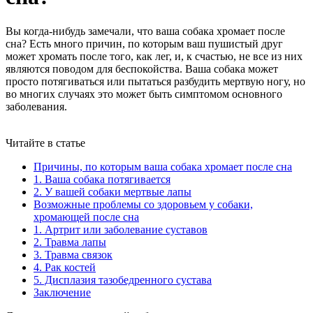
Вы когда-нибудь замечали, что ваша собака хромает после
сна? Есть много причин, по которым ваш пушистый друг
может хромать после того, как лег, и, к счастью, не все из них
являются поводом для беспокойства. Ваша собака может
просто потягиваться или пытаться разбудить мертвую ногу, но
во многих случаях это может быть симптомом основного
заболевания.
Читайте в статье
Причины, по которым ваша собака хромает после сна
1. Ваша собака потягивается
2. У вашей собаки мертвые лапы
Возможные проблемы со здоровьем у собаки,
хромающей после сна
1. Артрит или заболевание суставов
2. Травма лапы
3. Травма связок
4. Рак костей
5. Дисплазия тазобедренного сустава
Заключение