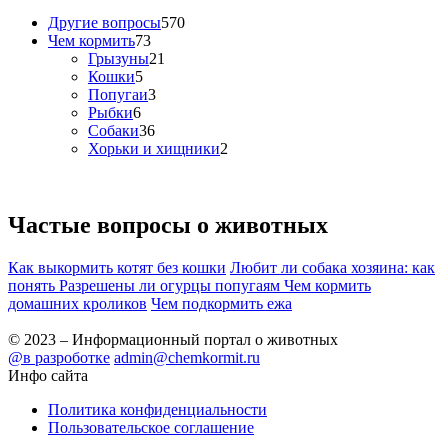
Другие вопросы
570
Чем кормить
73
Грызуны
21
Кошки
5
Попугаи
3
Рыбки
6
Собаки
36
Хорьки и хищники
2
Частые вопросы о
животных
Как выкормить котят без кошки
Любит ли собака хозяина: как
понять
Разрешены ли огурцы попугаям
Чем кормить
домашних кроликов
Чем подкормить ежа
© 2023 – Информационный портал о животных
@в разроботке
admin@chemkormit.ru
Инфо сайта
Политика конфиденциальности
Пользовательское соглашение