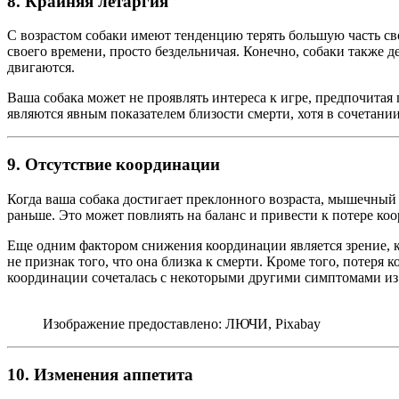
8. Крайняя летаргия
С возрастом собаки имеют тенденцию терять большую часть св
своего времени, просто бездельничая. Конечно, собаки также де
двигаются.
Ваша собака может не проявлять интереса к игре, предпочитая 
являются явным показателем близости смерти, хотя в сочетани
9. Отсутствие координации
Когда ваша собака достигает преклонного возраста, мышечный к
раньше. Это может повлиять на баланс и привести к потере ко
Еще одним фактором снижения координации является зрение, ко
не признак того, что она близка к смерти. Кроме того, потер
координации сочеталась с некоторыми другими симптомами из 
Изображение предоставлено: ЛЮЧИ, Pixabay
10. Изменения аппетита