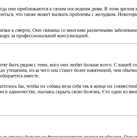
огда они приближаются к своим последним дням. В этом зрелом 
ениться, что также может вызвать проблемы с желудком. Некото
изки к смерти. Они связаны со многими различными заболевания
инару за профессиональной консультацией.
отят быть рядом с теми, кого они любят больше всего. С вашей 
ах утешения, из-за чего она станет более навязчивой, чем обычн
обираетесь вместе.
телось бы, чтобы их собака вела себя так в конце их совместно
 в одиночестве, пытаясь скрыть свою болезнь. Єто один из явні
то ее органы больше не функционируют должным образом. Они мо