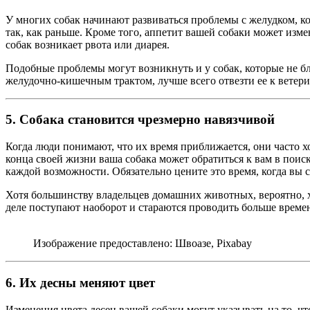
У многих собак начинают развиваться проблемы с желудком, к
так, как раньше. Кроме того, аппетит вашей собаки может изм
собак возникает рвота или диарея.
Подобные проблемы могут возникнуть и у собак, которые не бл
желудочно-кишечным трактом, лучше всего отвезти ее к ветер
5. Собака становится чрезмерно навязчивой
Когда люди понимают, что их время приближается, они часто х
конца своей жизни ваша собака может обратиться к вам в поиск
каждой возможности. Обязательно цените это время, когда вы с
Хотя большинству владельцев домашних животных, вероятно, хо
деле поступают наоборот и стараются проводить больше времени
Изображение предоставлено: Швоазе, Pixabay
6. Их десны меняют цвет
Изменения цвета десен вашей собаки могут указывать на то, ч