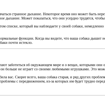
ачаться странное дыхание. Некоторое время оно может быть нере
ое дыхание. Может показаться, что они усердно трудятся, чтобы
м списке, который вы наблюдаете у своей собаки, немедленно п
 нормальные функции. Когда вы видите, что ваша собака дышит н
обаки почти истекло.
тают заботиться об окружающем мире и о вещах, которыми они о
но, он больше не играет со своими любимыми игрушками. Это мо
ила вас. Скорее всего, ваша собака старая, и ряд других пробле
проблемы с передвижением, из-за которых им будет трудно перед