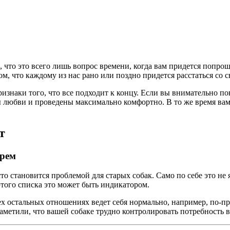
е, что это всего лишь вопрос времени, когда вам придется попр
ом, что каждому из нас рано или поздно придется расстаться со
знаки того, что все подходит к концу. Если вы внимательно пон
ны любви и проведены максимально комфортно. В то же время ва
т
ырем
 становится проблемой для старых собак. Само по себе это не я
этого списка это может быть индикатором.
ех остальных отношениях ведет себя нормально, например, по-пре
заметили, что вашей собаке трудно контролировать потребность в