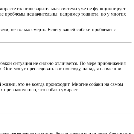
возрасте их пищеварительная система уже не функционирует
рые проблемы незначительны, например тошнота, но у многих
ми; не только смерть. Если у вашей собаки проблемы с
собакой ситуация не сильно отличается. По мере приближения
о. Они могут преследовать вас повсюду, нападая на вас при
й жизни, это не всегда происходит. Многие собаки на самом
х признаком того, что собака умирает
гут измениться на синие, белые, красные или стать бледными;