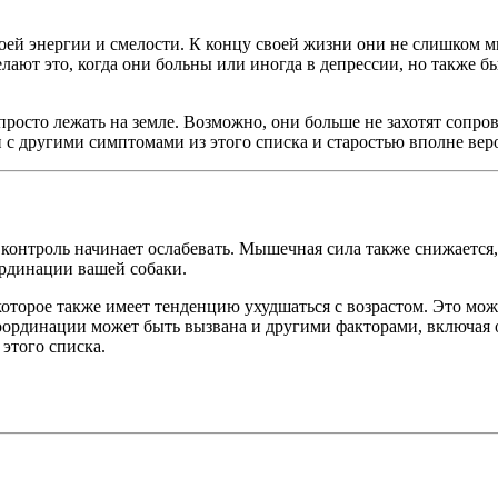
оей энергии и смелости. К концу своей жизни они не слишком м
лают это, когда они больны или иногда в депрессии, но также бы
просто лежать на земле. Возможно, они больше не захотят сопров
и с другими симптомами из этого списка и старостью вполне вер
онтроль начинает ослабевать. Мышечная сила также снижается, и
ординации вашей собаки.
торое также имеет тенденцию ухудшаться с возрастом. Это може
я координации может быть вызвана и другими факторами, включая 
этого списка.