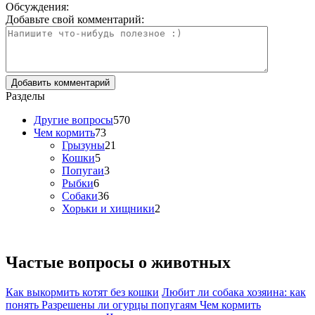
Обсуждения:
Добавьте свой комментарий:
Разделы
Другие вопросы
570
Чем кормить
73
Грызуны
21
Кошки
5
Попугаи
3
Рыбки
6
Собаки
36
Хорьки и хищники
2
Частые вопросы о
животных
Как выкормить котят без кошки
Любит ли собака хозяина: как
понять
Разрешены ли огурцы попугаям
Чем кормить